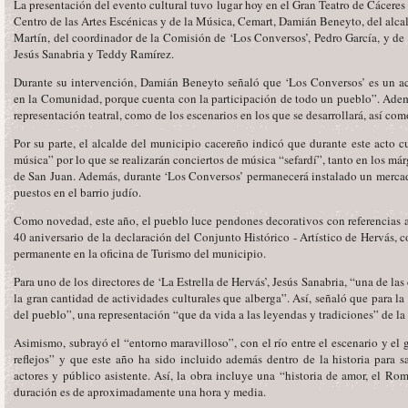
La presentación del evento cultural tuvo lugar hoy en el Gran Teatro de Cáceres 
Centro de las Artes Escénicas y de la Música, Cemart, Damián Beneyto, del alca
Martín, del coordinador de la Comisión de ‘Los Conversos’, Pedro García, y de l
Jesús Sanabria y Teddy Ramírez.
Durante su intervención, Damián Beneyto señaló que ‘Los Conversos’ es un a
en la Comunidad, porque cuenta con la participación de todo un pueblo”. Ademá
representación teatral, como de los escenarios en los que se desarrollará, así co
Por su parte, el alcalde del municipio cacereño indicó que durante este acto c
música” por lo que se realizarán conciertos de música “sefardí”, tanto en los má
de San Juan. Además, durante ‘Los Conversos’ permanecerá instalado un merca
puestos en el barrio judío.
Como novedad, este año, el pueblo luce pendones decorativos con referencias a
40 aniversario de la declaración del Conjunto Histórico - Artístico de Hervás, c
permanente en la oficina de Turismo del municipio.
Para uno de los directores de ‘La Estrella de Hervás’, Jesús Sanabria, “una de las
la gran cantidad de actividades culturales que alberga”. Así, señaló que para l
del pueblo”, una representación “que da vida a las leyendas y tradiciones” de la
Asimismo, subrayó el “entorno maravilloso”, con el río entre el escenario y el 
reflejos” y que este año ha sido incluido además dentro de la historia para s
actores y público asistente. Así, la obra incluye una “historia de amor, el R
duración es de aproximadamente una hora y media.