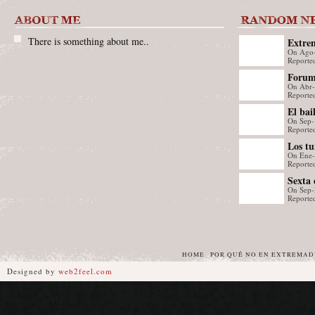
There is something about me..
Extrem
On Ago
Reporte
Forum 
On Abr
con má
Reporte
El bai
On Sep-
un sel
Reporte
Los tu
On Ene
una me
Reporte
Sexta 
On Sep-
Art
Reporte
HOME
POR QUÉ NO EN EXTREMA
Designed by
web2feel.com