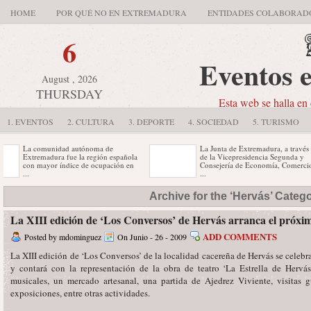
HOME
POR QUÉ NO EN EXTREMADURA
ENTIDADES COLABORAD
6
Eventos 
August , 2026
THURSDAY
Esta web se halla en 
1. EVENTOS
2. CULTURA
3. DEPORTE
4. SOCIEDAD
5. TURISMO
La comunidad autónoma de
La Junta de Extremadura, a través
Extremadura fue la región española
de la Vicepresidencia Segunda y
con mayor índice de ocupación en
Consejería de Economía, Comercio
...
...
Al certamen se han presentado 13
El plazo de admisión de los
Archive for the ‘Hervás’ Categ
empresas de la región, de las que
proyectos, cuya temática, técnica y
han quedado ...
estilo es libre, permanecerá ...
La XIII edición de ‘Los Conversos’ de Hervás arranca el próxim
ADD COMMENTS
Posted by mdominguez
On Junio - 26 - 2009
La XIII edición de ‘Los Conversos’ de la localidad cacereña de Hervás se celebra
y contará con la representación de la obra de teatro ‘La Estrella de Hervá
musicales, un mercado artesanal, una partida de Ajedrez Viviente, visitas 
exposiciones, entre otras actividades.