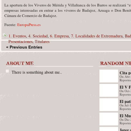
La apertura de los Viveros de Mérida y Villafranca de los Barros se realizará “
empresas interesadas en entrar a los viveros de Badajoz, Azuaga o Don Benit
Cámara de Comercio de Badajoz.
Fuente:
EuropaPress.es
1. Eventos
,
4. Sociedad
,
6. Empresa
,
7. Localidades de Extremadura
,
Bad
Presentaciones
,
Titulares
« Previous Entries
There is something about me..
Cita 
On Abr
Reporte
El V F
On Oct-
de Ext
Reporte
edició
El pat
educat
On Jul-
acoge
Reporte
que cr
El Mus
On Dic-
expone
Reporte
casi 5
Jerez 