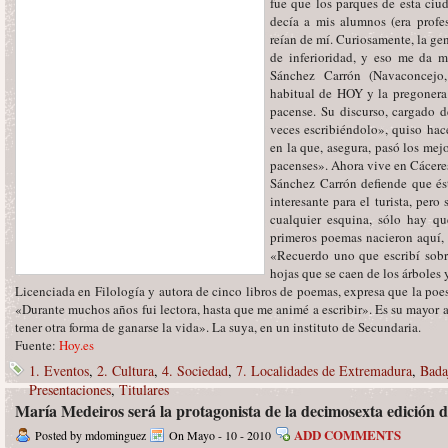
fue que los parques de esta ciu
decía a mis alumnos (era profes
reían de mí. Curiosamente, la g
de inferioridad, y eso me da m
Sánchez Carrón (Navaconcejo,
habitual de HOY y la pregonera 
pacense. Su discurso, cargado 
veces escribiéndolo», quiso hac
en la que, asegura, pasó los mej
pacenses». Ahora vive en Cácere
Sánchez Carrón defiende que ést
interesante para el turista, pero 
cualquier esquina, sólo hay qu
primeros poemas nacieron aquí, 
«Recuerdo uno que escribí sobre
hojas que se caen de los árboles
Licenciada en Filología y autora de cinco libros de poemas, expresa que la poe
«Durante muchos años fui lectora, hasta que me animé a escribir». Es su mayor a
tener otra forma de ganarse la vida». La suya, en un instituto de Secundaria.
Fuente:
Hoy.es
1. Eventos
,
2. Cultura
,
4. Sociedad
,
7. Localidades de Extremadura
,
Bada
Presentaciones
,
Titulares
María Medeiros será la protagonista de la decimosexta edición de
ADD COMMENTS
Posted by mdominguez
On Mayo - 10 - 2010