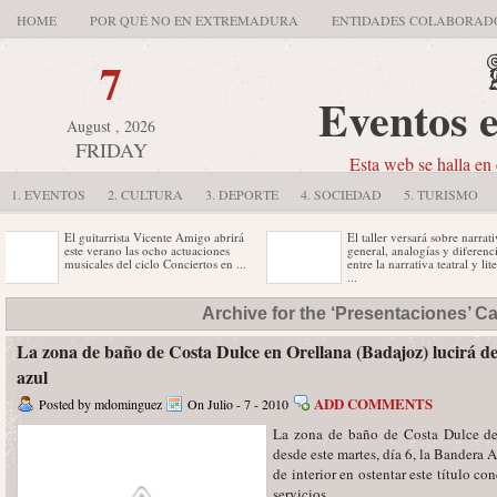
HOME
POR QUÉ NO EN EXTREMADURA
ENTIDADES COLABORAD
7
Eventos 
August , 2026
FRIDAY
Esta web se halla en 
1. EVENTOS
2. CULTURA
3. DEPORTE
4. SOCIEDAD
5. TURISMO
El guitarrista Vicente Amigo abrirá
El taller versará sobre narrativa
este verano las ocho actuaciones
general, analogías y diferencias
musicales del ciclo Conciertos en ...
entre la narrativa teatral y literaria
...
El II Maratón de Montaña 'Pueblo
Vehículos con más de 25 años de
Archive for the ‘Presentaciones’ C
de los Artesano', que se celebrará en
antigüedad participarán en la 'I
Torrejoncillo (Cáceres) ...
Clásica de Cáceres ...
La zona de baño de Costa Dulce en Orellana (Badajoz) lucirá 
azul
ADD COMMENTS
Posted by mdominguez
On Julio - 7 - 2010
La zona de baño de Costa Dulce del
desde este martes, día 6, la Bandera A
de interior en ostentar este título co
servicios.