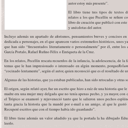
autor estoy más presente”.
El libro tiene tres tipos de textos 
relatos a los que Pecellín se refiere 
libro de creación que publicó con este
y anécdotas del autor.
Incluye además un apartado de aforismos, pensamientos breves y concisos en 
dedicada a personajes, en el que aparecen varios extremeños históricos, unos 
que han sido “frecuentados literariamente o personalmente” por él, entre lo
García Portalo, Rafael Rufino Félix o Enriqueta de la Cruz.
En los relatos, Pecellín rescata recuerdos de la infancia, la adolescencia, de la
temas que le han impresionado o interesado en algún momento, porque
Relum
“cocinado lentamente”, según el autor, quien reconoció que es el resultado de un
Algunas de las historias, que ya estaban publicadas, han sido retocadas y otras s
El origen, según relató ayer, fue un escrito que hizo a raíz de una historia que 
madre era una mujer muy delgada que no tenía apenas pecho, y ya mayor, con ca
el Trópico se enamoró y rejuveneció tanto que le salieron unos pechos esplén
tanta gracia la historia que la mandé por e-mail a un amigo, al que le gustó 
Recuperé escritos que con el tiempo había ido guardando”.
El libro tiene además un valor añadido ya que la portada la ha dibujado Edu
leerlo.