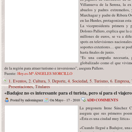
Villanueva de la Serena, la e
abuelos y padres extremeños, 
Marchagaz y padre de Ribera Ov
en las Hurdes, protagonizan est
La vicepresidenta primera y 
Dolores Pallero, explica que la 
millones de euros, se va a difu
spots en televisiones nacionales
soportes exteriores… que se pod
hasta finales de junio.
“Es una campaña necesaria,
globalizado como el que vivimo
de la región para atraer turismo e inversiones”, asegura Pallero.
Fuente:
Hoy.es-Mª ÁNGELES MORCILLO
1. Eventos
,
2. Cultura
,
3. Deporte
,
4. Sociedad
,
5. Turismo
,
6. Empresa
,
Presentaciones
,
Titulares
«Badajoz no es interesante para el turista, pero sí para el viajer
ADD COMMENTS
Posted by mdominguez
On Mayo - 17 - 2010
La pregonera Irene Sánchez C
asegura que sus primeros poem
«Ésta es una ciudad muy lírica»
«Cuando llegué a Badajoz, una d