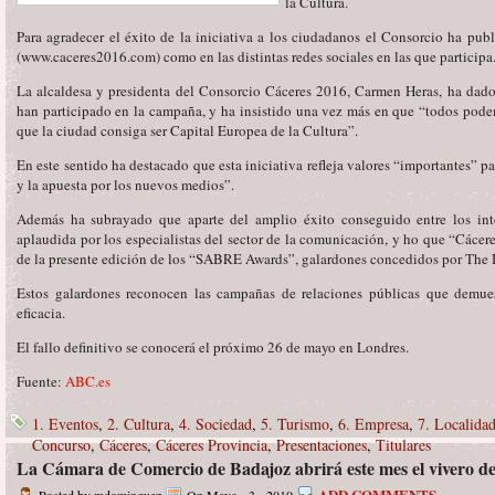
la Cultura.
Para agradecer el éxito de la iniciativa a los ciudadanos el Consorcio ha pu
(www.caceres2016.com) como en las distintas redes sociales en las que participa
La alcaldesa y presidenta del Consorcio Cáceres 2016, Carmen Heras, ha dado 
han participado en la campaña, y ha insistido una vez más en que “todos pode
que la ciudad consiga ser Capital Europea de la Cultura”.
En este sentido ha destacado que esta iniciativa refleja valores “importantes” p
y la apuesta por los nuevos medios”.
Además ha subrayado que aparte del amplio éxito conseguido entre los inte
aplaudida por los especialistas del sector de la comunicación, y ho que “Cácere
de la presente edición de los “SABRE Awards”, galardones concedidos por The
Estos galardones reconocen las campañas de relaciones públicas que demues
eficacia.
El fallo definitivo se conocerá el próximo 26 de mayo en Londres.
Fuente:
ABC.es
1. Eventos
,
2. Cultura
,
4. Sociedad
,
5. Turismo
,
6. Empresa
,
7. Localida
Concurso
,
Cáceres
,
Cáceres Provincia
,
Presentaciones
,
Titulares
La Cámara de Comercio de Badajoz abrirá este mes el vivero d
ADD COMMENTS