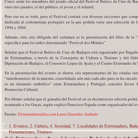
Cinco serán los miembros del jurado oficial del Festival Ibérico de Cine de B
otros tres jurados, el del público, el joven y el infantil.
Pero eso no es todo, pues el Festival contará con diversas secciones que co
dedicada al cortometraje portugués en la que podrán verse una selección de lo
1994 y 2004.
Además, otra cita obligada del certamen es la presentación del libro de la
específico para los niños denominado “Festival dos Miúdos”
Señalar que el Festival Ibérico de Cine de Badajoz está organizado por Tragalu
de Extremadura, a través de la Consejería de Cultura y Turismo y del Gabine
Diputación de Badajoz, el Consorcio López de Ayala y el Centro Extremeño de E
En la presentación del evento se dieron cita representantes de las citadas ins
“transfronterizo de la muestra, consolidada aún más cada año pues se ha crecido
es un elemento simbólico” entre Extremadura y Portugal, concretó Javier A
Promoción Cultural.
Por último señalar que el ganador del Festival en su decimosexta edición podrá 
nominado a los Goyas, según explicó Francisco Espada como organizador del e
Fuente:
Extremaduraaldia.com-Laura González Andrade
1. Eventos
,
2. Cultura
,
4. Sociedad
,
7. Localidades de Extremadura
,
Bada
Presentaciones
,
Titulares