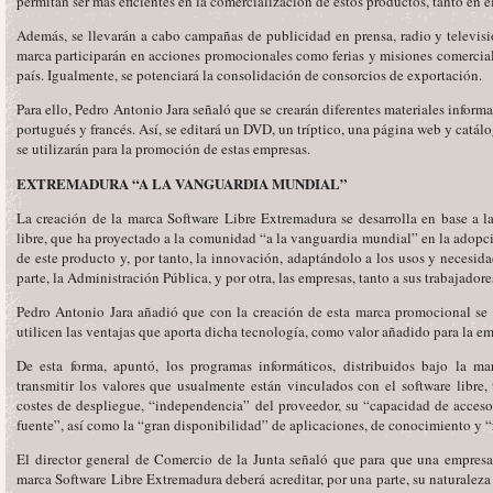
permitan ser más eficientes en la comercialización de estos productos, tanto en 
Además, se llevarán a cabo campañas de publicidad en prensa, radio y televisi
marca participarán en acciones promocionales como ferias y misiones comercial
país. Igualmente, se potenciará la consolidación de consorcios de exportación.
Para ello, Pedro Antonio Jara señaló que se crearán diferentes materiales informa
portugués y francés. Así, se editará un DVD, un tríptico, una página web y catál
se utilizarán para la promoción de estas empresas.
EXTREMADURA “A LA VANGUARDIA MUNDIAL”
La creación de la marca Software Libre Extremadura se desarrolla en base a la
libre, que ha proyectado a la comunidad “a la vanguardia mundial” en la adop
de este producto y, por tanto, la innovación, adaptándolo a los usos y necesida
parte, la Administración Pública, y por otra, las empresas, tanto a sus trabajado
Pedro Antonio Jara añadió que con la creación de esta marca promocional se 
utilicen las ventajas que aporta dicha tecnología, como valor añadido para la emp
De esta forma, apuntó, los programas informáticos, distribuidos bajo la m
transmitir los valores que usualmente están vinculados con el software libre,
costes de despliegue, “independencia” del proveedor, su “capacidad de acces
fuente”, así como la “gran disponibilidad” de aplicaciones, de conocimiento y 
El director general de Comercio de la Junta señaló que para que una empresa 
marca Software Libre Extremadura deberá acreditar, por una parte, su naturalez