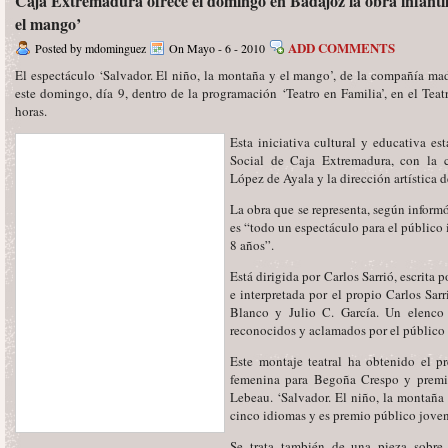
Caja Extremadura ofrece el domingo en Badajoz la obra infantil
el mango’
ADD COMMENTS
Posted by mdominguez
On Mayo - 6 - 2010
El espectáculo ‘Salvador. El niño, la montaña y el mango’, de la compañía mad
este domingo, día 9, dentro de la programación ‘Teatro en Familia’, en el Teat
horas.
Esta iniciativa cultural y educativa es
Social de Caja Extremadura, con la c
López de Ayala y la dirección artística d
La obra que se representa, según informó
es “todo un espectáculo para el público i
8 años”.
Está dirigida por Carlos Sarrió, escrita
e interpretada por el propio Carlos Sar
Blanco y Julio C. García. Un elenco d
reconocidos y aclamados por el público y
Este montaje teatral ha obtenido el p
femenina para Begoña Crespo y premi
Lebeau. ‘Salvador. El niño, la montaña
cinco idiomas y es premio público joven
Se trata también de una pieza sobre 