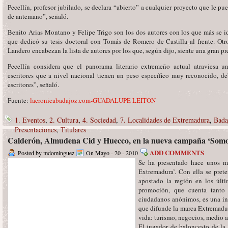
Pecellín, profesor jubilado, se declara “abierto” a cualquier proyecto que le p
de antemano”, señaló.
Benito Arias Montano y Felipe Trigo son los dos autores con los que más se ide
que dedicó su tesis doctoral con Tomás de Romero de Castilla al frente. Otr
Landero encabezan la lista de autores por los que, según dijo, siente una gran pr
Pecellín considera que el panorama literario extremeño actual atraviesa
escritores que a nivel nacional tienen un peso específico muy reconocido, d
escritores”, señaló.
Fuente:
lacronicabadajoz.com-GUADALUPE LEITON
1. Eventos
,
2. Cultura
,
4. Sociedad
,
7. Localidades de Extremadura
,
Bada
Presentaciones
,
Titulares
Calderón, Almudena Cid y Huecco, en la nueva campaña ‘Som
ADD COMMENTS
Posted by mdominguez
On Mayo - 20 - 2010
Se ha presentado hace unos 
Extremadura’. Con ella se pret
apostado la región en los últ
promoción, que cuenta tanto
ciudadanos anónimos, es una inv
que difunde la marca Extremadur
vida: turismo, negocios, medio
El jugador de baloncesto de la