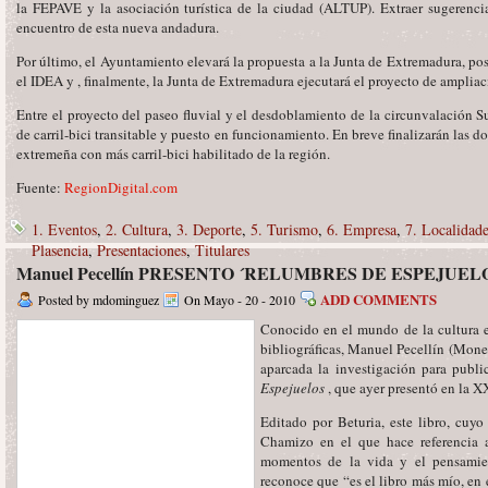
la FEPAVE y la asociación turística de la ciudad (ALTUP). Extraer sugerencia
encuentro de esta nueva andadura.
Por último, el Ayuntamiento elevará la propuesta a la Junta de Extremadura, pos
el IDEA y , finalmente, la Junta de Extremadura ejecutará el proyecto de ampliac
Entre el proyecto del paseo fluvial y el desdoblamiento de la circunvalación 
de carril-bici transitable y puesto en funcionamiento. En breve finalizarán las d
extremeña con más carril-bici habilitado de la región.
Fuente:
RegionDigital.com
1. Eventos
,
2. Cultura
,
3. Deporte
,
5. Turismo
,
6. Empresa
,
7. Localidad
Plasencia
,
Presentaciones
,
Titulares
Manuel Pecellín PRESENTO ´RELUMBRES DE ESPEJUELOS´ 
ADD COMMENTS
Posted by mdominguez
On Mayo - 20 - 2010
Conocido en el mundo de la cultura e
bibliográficas, Manuel Pecellín (Mon
aparcada la investigación para publi
Espejuelos
, que ayer presentó en la X
Editado por Beturia, este libro, cuyo
Chamizo en el que hace referencia a
momentos de la vida y el pensamie
reconoce que “es el libro más mío, en