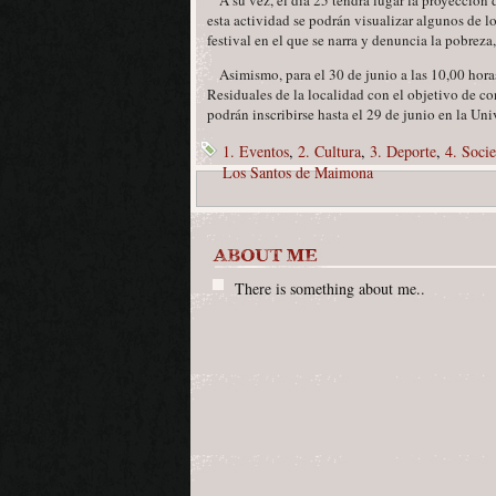
A su vez, el día 25 tendrá lugar la proyección 
esta actividad se podrán visualizar algunos de lo
festival en el que se narra y denuncia la pobreza
Asimismo, para el 30 de junio a las 10,00 hora
Residuales de la localidad con el objetivo de c
podrán inscribirse hasta el 29 de junio en la Un
1. Eventos
,
2. Cultura
,
3. Deporte
,
4. Soci
Los Santos de Maimona
There is something about me..