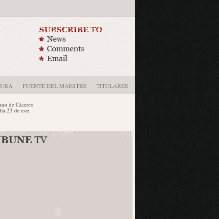
DURA
FUENTE DEL MAESTRE
TITULARES
e Cáceres
 de este
l año 2004
iene
 a ...