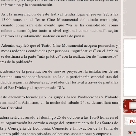
información y la comunicación.
Así, la inauguración de este festival tendrá lugar el jueves 22, a las
13,00 horas en el Teatro Cine Monumental del citado municipio,
cuando comenzará este evento que “ya se ha consolidado como
referente tecnológico tanto a nivel regional como nacional”, según
informó el ayuntamiento santeño en nota de prensa.
Además, explicó que el Teatro Cine Monumental acogerá ponencias y
mesas redondas conducidas por personas “significativas” en el ámbito
 se destinará a la parte “más práctica” con la realización de “numerosos”
tores de la población.
, además de la presentación de nuevos proyectos, la instalación de un
ntana; una videoconferencia, en la que participarán especialistas del
ad de seguir las diferentes actividades del festival a través de pantallas
ad, el Bar Drinks y el supermercado DIA.
e este encuentro tecnológico los grupos Asaco Producciones y P’alante
de animación. Asimismo, en la noche del sábado 24, se desarrollará una
 San Cristóbal.
dura será clausurado el domingo 25 de octubre a las 13,30 horas en el
 su organización ha corrido a cargo del Ayuntamiento de Los Santos de
da y Consejería de Economía, Comercio e Innovación de la Junta de
M
, tanto públicas como privadas, colectivos, asociaciones y empresas.