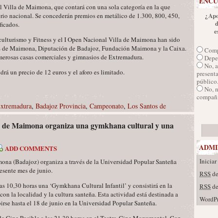
ENCU
 Villa de Maimona, que contará con una sola categoría en la que
¿Apo
orio nacional. Se concederán premios en metálico de 1.300, 800, 450,
ficados.
e
turismo y Fitness y el I Open Nacional Villa de Maimona han sido
os de Maimona, Diputación de Badajoz, Fundación Maimona y la Caixa.
Comp
erosas casas comerciales y gimnasios de Extremadura.
Depen
No, a
rá un precio de 12 euros y el aforo es limitado.
presenta
público
No, 
compañí
Extremadura
,
Badajoz Provincia
,
Campeonato
,
Los Santos de
s de Maimona organiza una gymkhana cultural y una
ADMI
ADD COMMENTS
Iniciar
ona (Badajoz) organiza a través de la Universidad Popular Santeña
resente mes de junio.
RSS
de
as 10,30 horas una ‘Gymkhana Cultural Infantil’ y consistirá en la
RSS
de
on la localidad y la cultura santeña. Esta actividad está destinada a
WordPr
irse hasta el 18 de junio en la Universidad Popular Santeña.