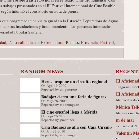
de Cine Posible a las 21,30 horas en el Teatro-Cine Monumental. Con
s trabajos presentados en el III Festival Internacional de Cine Posible,
, según informó el consistorio en nota de prensa.
s está programada una visita guiada a la Estación Depuradora de Aguas
onocer sus instalaciones y funcionamiento. Las personas interesadas
iversidad Popular Santeña.
edad
,
7. Localidades de Extremadura
,
Badajoz Provincia
,
Festival
,
El Aficiona
Heras propone un circuito regional
On Ago-19-2009
Tengo un Cartel
con marca Play! que divulgue Cáceres
Reported by dmguerrero
El Aficiona
2016
Badajoz cierra una feria de figuras
Me pueden decir
On May-26-2009
Reported by mdominguez
Mónica Tell
El cine español llega a Mérida
Me gusta mucho 
On Sep-29-2009
m de mar
:
Reported by jrmartinez
es deñ 12 al 21
Caja Badajoz se alía con Caja Círculo
On Jun-22-2010
Valentin Ma
y Caja Inmaculada
Reported by mdominguez
Hola, soy uno d