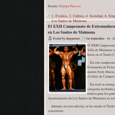
Fuente:
Europa Press.es
1. Eventos
,
2. Cultura
,
4. Sociedad
,
6. Emp
Los Santos de Maimona
El XXII Campeonato de Extremadura de
en Los Santos de Maimona
Posted by dmguerrero
On Septiembre - 16 - 2
El XXII Campeonato 
Villa de Maimona se
horas en el Teatro
En este campeonato
Extremeña de Fisiocu
master, body fitness
el título de Campe
En total se entrega
categoría recibirán
trofeos para los par
Ayuntamiento de Los Santos de Maimona en not
Además, en esta edición, se ha creado el Trofe
consistorio.