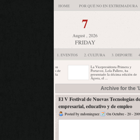
HOME
POR QUÉ NO EN EXTREMADURA
7
August , 2026
FRIDAY
1. EVENTOS
2. CULTURA
3. DEPORTE
La ciudad cuenta desde ayer con
La Vicepresidenta Primera y
una Asociación de Empresarios de
Portavoz, Lola Pallero, ha
Alojamientos Turísticos formada
presentado la décima edición de
por ...
Ágora, el ...
La sala de exposiciones temporales
El Corral de las Cigüeñas de
Archive for the
"Vaquero Poblador" de la
Cáceres acoge hasta finales de mayo
Diputación de Badajoz acoge hasta
una muestra gráfica ...
el ...
El V Festival de Nuevas Tecnologías d
empresarial, educativo y de empleo
Posted by mdominguez
On Octubre - 20 - 200