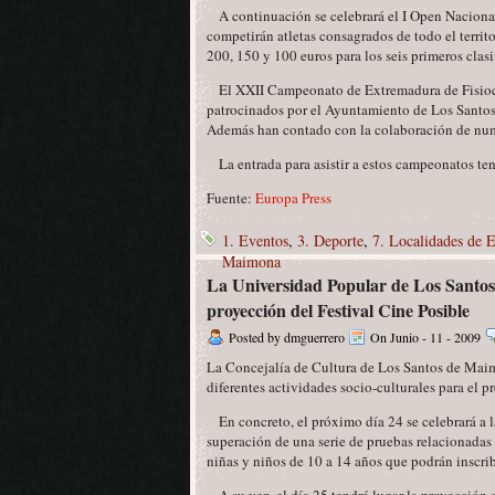
A continuación se celebrará el I Open Nacional
competirán atletas consagrados de todo el territ
200, 150 y 100 euros para los seis primeros clasi
El XXII Campeonato de Extremadura de Fisiocul
patrocinados por el Ayuntamiento de Los Sant
Además han contado con la colaboración de num
La entrada para asistir a estos campeonatos tend
Fuente:
Europa Press
1. Eventos
,
3. Deporte
,
7. Localidades de 
Maimona
La Universidad Popular de Los Santo
proyección del Festival Cine Posible
Posted by dmguerrero
On Junio - 11 - 2009
La Concejalía de Cultura de Los Santos de Maim
diferentes actividades socio-culturales para el p
En concreto, el próximo día 24 se celebrará a l
superación de una serie de pruebas relacionadas c
niñas y niños de 10 a 14 años que podrán inscrib