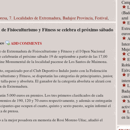
Camp
L
(Bad
resa
,
7. Localidades de Extremadura
,
Badajoz Provincia
,
Festival
,
azul
E
Extr
 Fisioculturismo y Fitness se celebra el próximo sábado
euro
A
ADD COMMENTS
009
Inter
Muje
de Extremadura de Fisioculturismo y Fitness y el I Open Nacional
C
 celebrarán el próximo sábado 19 de septiembre a partir de las 17,00
E
 Cine Monumental de la localidad pacense de Los Santos de Maimona.
Robl
Ejérc
, organizado por el Club Deportivo Indalo junto con la Federación
F
lturismo y Fitness, se disputarán las categorías de principiantes, junior,
inte
, talla-peso y absoluta. El ganador de la categoría absoluta se alzará con
L
ón de Extremadura.
Bada
rán 5.000 euros en premios. Los tres primeros clasificados de cada
canc
 premios de 190, 120 y 70 euros respectivamente, y además se entregarán
M
ticipantes que ocupen el cuarto, quinto y sexto puesto, según informó el
acti
a de prensa.
L
en l
o a la mejor posadora en memoria de Rosi Moreno Uñac, añadió el