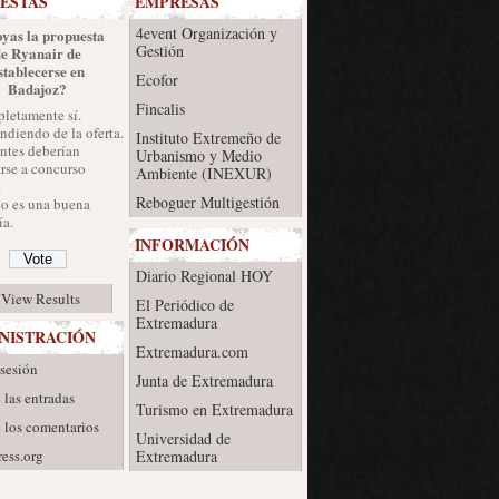
ESTAS
EMPRESAS
4event Organización y
yas la propuesta
Gestión
de Ryanair de
stablecerse en
Ecofor
Badajoz?
Fincalis
letamente sí.
diendo de la oferta.
Instituto Extremeño de
ntes deberían
Urbanismo y Medio
rse a concurso
Ambiente (INEXUR)
.
Reboguer Multigestión
no es una buena
a.
INFORMACIÓN
Diario Regional HOY
View Results
El Periódico de
Extremadura
NISTRACIÓN
Extremadura.com
 sesión
Junta de Extremadura
 las entradas
Turismo en Extremadura
 los comentarios
Universidad de
ess.org
Extremadura