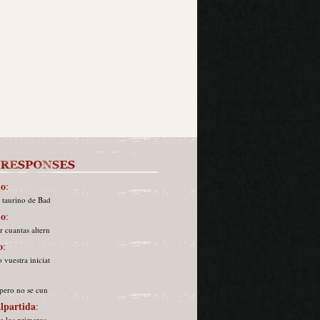
do
:
 taurino de Bad
do
:
 cuantas altern
o
:
vuestra iniciat
 pero no se cun
lpartida
:
e los primeros