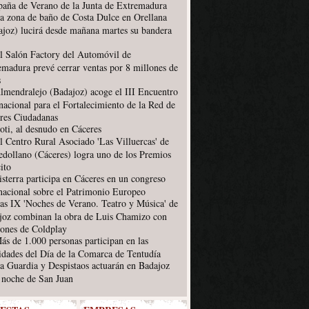
aña de Verano de la Junta de Extremadura
a zona de baño de Costa Dulce en Orellana
ajoz) lucirá desde mañana martes su bandera
l Salón Factory del Automóvil de
emadura prevé cerrar ventas por 8 millones de
s
lmendralejo (Badajoz) acoge el III Encuentro
nacional para el Fortalecimiento de la Red de
res Ciudadanas
oti, al desnudo en Cáceres
l Centro Rural Asociado 'Las Villuercas' de
edollano (Cáceres) logra uno de los Premios
ito
isterra participa en Cáceres en un congreso
rnacional sobre el Patrimonio Europeo
as IX 'Noches de Verano. Teatro y Música' de
joz combinan la obra de Luis Chamizo con
iones de Coldplay
ás de 1.000 personas participan en las
vidades del Día de la Comarca de Tentudía
a Guardia y Despistaos actuarán en Badajoz
a noche de San Juan