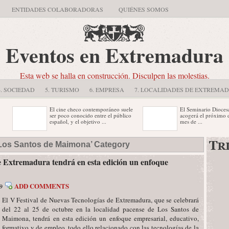
ENTIDADES COLABORADORAS
QUIÉNES SOMOS
Eventos en Extremadura
Esta web se halla en construcción. Disculpen las molestias.
4. SOCIEDAD
5. TURISMO
6. EMPRESA
7. LOCALIDADES DE EXTREMA
El cine checo contemporáneo suele
El Seminario Diocesano d
ser poco conocido entre el público
acogerá el próximo día 23
español, y el objetivo ...
mes de ...
El Festival Ibérico de Cine de
Cabe señalar que desde e
 ‘Los Santos de Maimona’ Category
Badajoz alcanza mañana viernes su
la institución museística v
tercera jornada, en la ...
organizando visitas guiadas
e Extremadura tendrá en esta edición un enfoque
ADD COMMENTS
9
El V Festival de Nuevas Tecnologías de Extremadura, que se celebrará
del 22 al 25 de octubre en la localidad pacense de Los Santos de
Maimona, tendrá en esta edición un enfoque empresarial, educativo,
formativo y de empleo, todo ello relacionado con las tecnologías de la