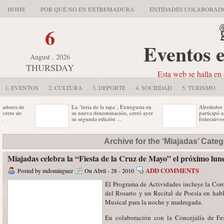
HOME
POR QUÉ NO EN EXTREMADURA
ENTIDADES COLABORAD
6
Eventos 
August , 2026
THURSDAY
Esta web se halla en 
1. EVENTOS
2. CULTURA
3. DEPORTE
4. SOCIEDAD
5. TURISMO
ores de
La ´feria de la tapa´, Extregusta en
Alrededor de 1
to de
su nueva denominación, cerró ayer
participó ayer
su segunda edición ...
federativos de 
e Cine
El espectáculo ha sido presentado,
La reina de los 
Archive for the ‘Miajadas’ Cate
 que se
en rueda de prensa, por la concejala
península ibéri
de Cultura, Consuelo ...
visible en Extr
Miajadas celebra la “Fiesta de la Cruz de Mayo” el próximo lun
eportes
Cabe señalar que el segundo premio
ADD COMMENTS
Posted by mdominguez
On Abril - 28 - 2010
joz,
ha recaído para el bar restaurante
Dosca II y ...
El Programa de Actividades incluye la Cor
del Rosario y un Recital de Poesía en habl
Musical para la noche y madrugada.
En colaboración con la Concejalía de Fe