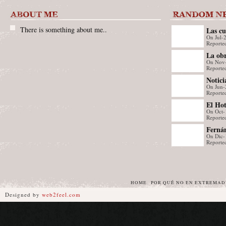
There is something about me..
Las cu
On Jul-
mañan
Reporte
La ob
On Nov
Poesía
Reporte
Human
Notici
On Jun-
enviar
Reporte
notic
El Ho
Email 
On Oct-
acoge 
Reported
cultur
benéfi
Fernán
18:40
Child
On Dic-
XIV Tr
ESPE
Reporte
Feria 
Vocal 
de San
HOME
POR QUÉ NO EN EXTREMA
Designed by
web2feel.com