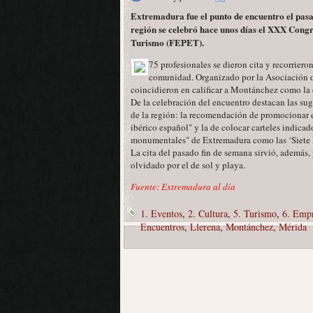
Extremadura fue el punto de encuentro el pasad
región se celebró hace unos días el XXX Congr
Turismo (FEPET).
75 profesionales se dieron cita y recorrier
comunidad. Organizado por la Asociación d
coincidieron en calificar a Montánchez como la 
De la celebración del encuentro destacan las sug
de la región: la recomendación de promocionar 
ibérico español" y la de colocar carteles indicad
monumentales" de Extremadura como las ‘Siete 
La cita del pasado fin de semana sirvió, además, 
olvidado por el de sol y playa.
Fuente: Extremadura al día
1. Eventos
,
2. Cultura
,
5. Turismo
,
6. Emp
Encuentros
,
Llerena
,
Montánchez
,
Mérida