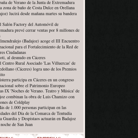
aña de Verano de la Junta de Extremadura
a zona de baño de Costa Dulce en Orellana
ajoz) lucirá desde mañana martes su bandera
l Salón Factory del Automóvil de
emadura prevé cerrar ventas por 8 millones de
s
lmendralejo (Badajoz) acoge el III Encuentro
nacional para el Fortalecimiento de la Red de
res Ciudadanas
oti, al desnudo en Cáceres
l Centro Rural Asociado 'Las Villuercas' de
edollano (Cáceres) logra uno de los Premios
ito
isterra participa en Cáceres en un congreso
rnacional sobre el Patrimonio Europeo
as IX 'Noches de Verano. Teatro y Música' de
joz combinan la obra de Luis Chamizo con
iones de Coldplay
ás de 1.000 personas participan en las
vidades del Día de la Comarca de Tentudía
a Guardia y Despistaos actuarán en Badajoz
a noche de San Juan