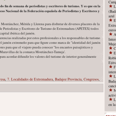
Camp
o fin de semana de periodistas y escritores de turismo. Y es que en la
L
eso Nacional de la Federación española de Periodistas y Escritores y
(Bad
azul
E
on Montánchez, Mérida y Llerena para disfrutar de diversos placeres de la
Extr
e Periodistas y Escritores de Turismo de Extremadura (APETEX) todos
euro
capital ibérica del jamón.
A
erencias realizadas por estos profesionales a los responsables de turismo
Inter
el jamón extremeño para que figure como marca de "identidad del jamón
Muje
ores para que el viajero pueda conocer "los encantos paisajísticos y
C
Maravillas de la comarca Montánchez-Tamuja’.
E
para acordar difundir los valores del turismo de interior generalmente
Robl
Ejérc
F
inte
L
resa
,
7. Localidades de Extremadura
,
Badajoz Provincia
,
Congresos
,
Bada
canc
M
acti
L
en l