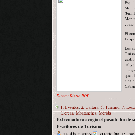
Españo
Montán
(basíl
Montán
como 
El con
Hospe
Los mi
Turism
gastro
sol y 
congre
que di
alcald
Cabani
Fuente: Diario HOY
1. Eventos
,
2. Cultura
,
5. Turismo
,
7. Loca
Llerena
,
Montánchez
,
Mérida
Extremadura acogió el pasado fin de 
Escritores de Turismo
Posted by jrmartinez
On Diciembre - 15 - 200