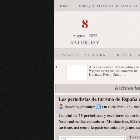
HOME
POR QUÉ NO EN EXTREMADURA
8
August , 2026
SATURDAY
1. EVENTOS
2. CULTURA
3. DEPORTE
El consejero de los Jóvenes y del
A la cita asistirán investigadores de
Deporte de la Junta de
9 países europeos, en concreto de
Extremadura, Carlos Javier ...
Holanda, Reino Unido, ...
Veinticinco altos cargos de
La obra "Prunas", un óleo sobre
Archive fo
empresas del sector turístico
lienzo de Emilio Gañán Sequeiro,
europeo celebran hoy y mañana un
ha obtenido el ...
encuentro ...
Los periodistas de turismo de España 
Posted by jrmartinez
On Diciembre - 17 - 200
Un total de 75 periodistas y escritores de tu
Nacional en Extremadura (Montánchez, Mérida y 
turismo, así como la gastronomía, los jamones 
Tras l