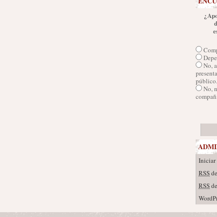
ENCU
¿Apo
e
Comp
Depen
No, a
presenta
público
No, 
compañí
ADMI
Iniciar
RSS
de
RSS
de
WordPr