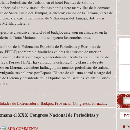
la de Periodistas de Turismo en el hotel Fuentes de Salor de
chez, así como visitas turísticas por las siete maravillas de la comarca
ica de Santa Lucía del Trampal, Alcuéscar; encina de la Terrona, Zarza de
chez y el castro perromano de Villasviejas del Tamuja, Botija), así
a Mérida y Llerena.
greso se clausuró en esta ciudad badajocense, con un almuerzo en la
dería de Doña Mariana donde se leyeron las conclusiones.
embros de la Federación Española de Periodistas y Escritores de
o (FEPET) acordaron difundir los valores del turismo de interior,
nómico, natural y ecológico, generalmente olvidado por el turismo de
playa. Por eso FEPET ha valorado la celebración y clausura de este
so en Llerena, verdadero hallazgo para muchos periodistas de turismo
vulgarán sus bellezas por España. El acto de clausura corrió a cargo del
e de Llerena y presidente de la Diputación de Badajoz Valentín Cortés
llas.
lidades de Extremadura
,
Badajoz Provincia
,
Congresos
,
Jornadas
,
semana el XXX Congreso Nacional de Periodistas y
M
ADD COMMENTS
9