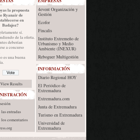
ESTAS
EMPRESAS
4event Organización y
yas la propuesta
Gestión
de Ryanair de
stablecerse en
Ecofor
Badajoz?
Fincalis
letamente sí.
diendo de la oferta.
Instituto Extremeño de
ntes deberían
Urbanismo y Medio
rse a concurso
Ambiente (INEXUR)
.
Reboguer Multigestión
no es una buena
a.
INFORMACIÓN
Diario Regional HOY
View Results
El Periódico de
Extremadura
NISTRACIÓN
Extremadura.com
 sesión
Junta de Extremadura
 las entradas
Turismo en Extremadura
 los comentarios
Universidad de
ess.org
Extremadura