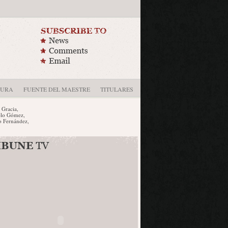
DURA
FUENTE DEL MAESTRE
TITULARES
cia,
Gómez,
rnández,
 el VI
con el