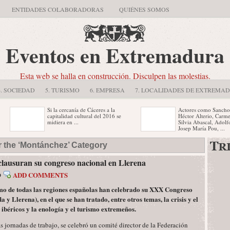
ENTIDADES COLABORADORAS
QUIÉNES SOMOS
Eventos en Extremadura
Esta web se halla en construcción. Disculpen las molestias.
4. SOCIEDAD
5. TURISMO
6. EMPRESA
7. LOCALIDADES DE EXTREMA
Si la cercanía de Cáceres a la
Actores como Sancho Gra
capitalidad cultural del 2016 se
Héctor Alterio, Carmelo 
midiera en ...
Silvia Abascal, Adolfo Fe
Josep María Pou, ...
El 15 de marzo es la fecha límite
Badajoz acogerá el día 24
r the ‘Montánchez’ Category
para entregar las propuestas del
Triatlón Puerta de Palmas 
concurso de ...
comienzan el ...
clausuran su congreso nacional en Llerena
ADD COMMENTS
9
rismo de todas las regiones españolas han celebrado su XXX Congreso
Llerena), en el que se han tratado, entre otros temas, la crisis y el
ibéricos y la enología y el turismo extremeños.
as jornadas de trabajo, se celebró un comité director de la Federación