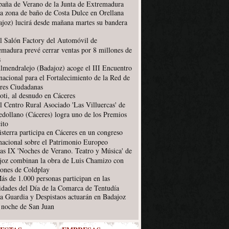
aña de Verano de la Junta de Extremadura
a zona de baño de Costa Dulce en Orellana
ajoz) lucirá desde mañana martes su bandera
l Salón Factory del Automóvil de
emadura prevé cerrar ventas por 8 millones de
s
lmendralejo (Badajoz) acoge el III Encuentro
nacional para el Fortalecimiento de la Red de
res Ciudadanas
oti, al desnudo en Cáceres
l Centro Rural Asociado 'Las Villuercas' de
edollano (Cáceres) logra uno de los Premios
ito
isterra participa en Cáceres en un congreso
rnacional sobre el Patrimonio Europeo
as IX 'Noches de Verano. Teatro y Música' de
joz combinan la obra de Luis Chamizo con
iones de Coldplay
ás de 1.000 personas participan en las
vidades del Día de la Comarca de Tentudía
a Guardia y Despistaos actuarán en Badajoz
a noche de San Juan