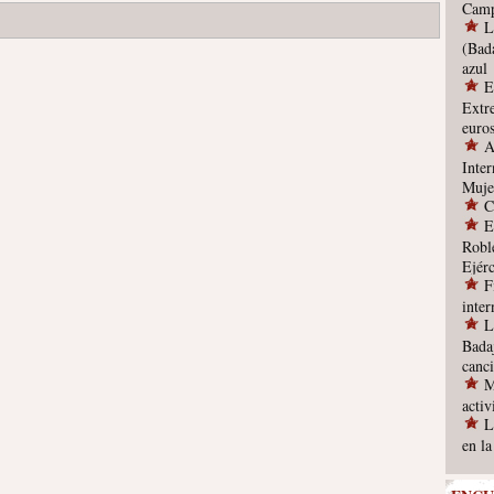
Camp
L
(Bad
azul
E
Extr
euro
A
Inter
Muje
C
E
Robl
Ejérc
F
inte
L
Bada
canc
M
acti
L
en l