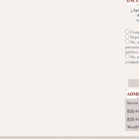
ENCU
¿Apo
e
Comp
Depen
No, a
presenta
público
No, 
compañí
ADMI
Iniciar
RSS
de
RSS
de
WordPr