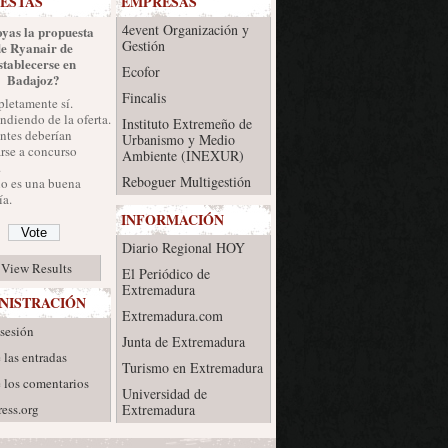
ESTAS
EMPRESAS
4event Organización y
yas la propuesta
Gestión
de Ryanair de
stablecerse en
Ecofor
Badajoz?
Fincalis
letamente sí.
diendo de la oferta.
Instituto Extremeño de
ntes deberían
Urbanismo y Medio
rse a concurso
Ambiente (INEXUR)
.
Reboguer Multigestión
no es una buena
a.
INFORMACIÓN
Diario Regional HOY
View Results
El Periódico de
Extremadura
NISTRACIÓN
Extremadura.com
 sesión
Junta de Extremadura
 las entradas
Turismo en Extremadura
 los comentarios
Universidad de
ess.org
Extremadura