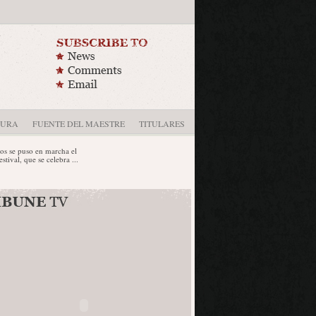
DURA
FUENTE DEL MAESTRE
TITULARES
e puso en marcha el
l, que se celebra ...
n tendrá lugar en
 6 y 7 de mayo en la