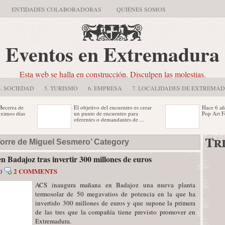
ENTIDADES COLABORADORAS
QUIÉNES SOMOS
Eventos en Extremadura
Esta web se halla en construcción. Disculpen las molestias.
4. SOCIEDAD
5. TURISMO
6. EMPRESA
7. LOCALIDADES DE EXTREMA
rra de
El objetivo del encuentro es crear
Hace 6 años s
os días
un punto de encuentro para
Pop Art Festiva
oferentes o demandantes de ...
estinadas
Festibarros se celebrará en
La competició
‘Torre de Miguel Sesmero’ Category
evas
Almendralejo entre los días 31 de
Cáceres del 5,
julio y 4 de agosto La ...
...
 Badajoz tras invertir 300 millones de euros
ración
2 COMMENTS
0
 de la
ACS inaugura mañana en Badajoz una nueva planta
termosolar de 50 megavatios de potencia en la que ha
invertido 300 millones de euros y que supone la primera
de las tres que la compañía tiene previsto promover en
Extremadura.