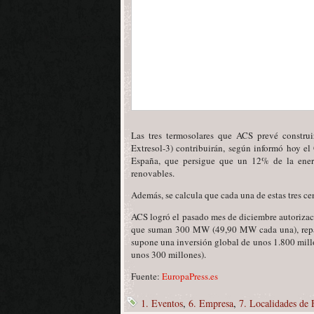
Las tres termosolares que ACS prevé construi
Extresol-3) contribuirán, según informó hoy e
España, que persigue que un 12% de la ener
renovables.
Además, se calcula que cada una de estas tres c
ACS logró el pasado mes de diciembre autorizació
que suman 300 MW (49,90 MW cada una), repar
supone una inversión global de unos 1.800 mill
unos 300 millones).
Fuente:
EuropaPress.es
1. Eventos
,
6. Empresa
,
7. Localidades de