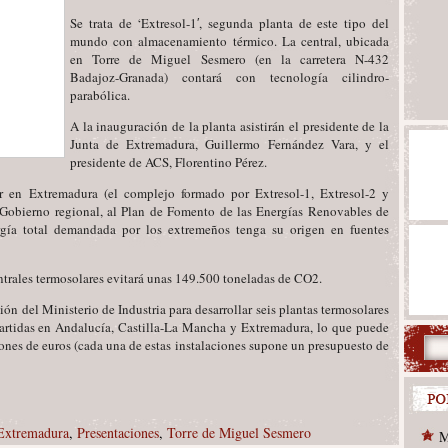
Se trata de ‘Extresol-1′, segunda planta de este tipo del
mundo con almacenamiento térmico. La central, ubicada
en Torre de Miguel Sesmero (en la carretera N-432
Badajoz-Granada) contará con tecnología cilindro-
parabólica.
A la inauguración de la planta asistirán el presidente de la
Junta de Extremadura, Guillermo Fernández Vara, y el
presidente de ACS, Florentino Pérez.
r en Extremadura (el complejo formado por Extresol-1, Extresol-2 y
l Gobierno regional, al Plan de Fomento de las Energías Renovables de
gía total demandada por los extremeños tenga su origen en fuentes
entrales termosolares evitará unas 149.500 toneladas de CO2.
n del Ministerio de Industria para desarrollar seis plantas termosolares
tidas en Andalucía, Castilla-La Mancha y Extremadura, lo que puede
ones de euros (cada una de estas instalaciones supone un presupuesto de
 Extremadura
,
Presentaciones
,
Torre de Miguel Sesmero
M