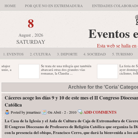
HOME
POR QUÉ NO EN EXTREMADURA
ENTIDADES COLABORAD
8
Eventos 
August , 2026
SATURDAY
Esta web se halla en 
1. EVENTOS
2. CULTURA
3. DEPORTE
4. SOCIEDAD
5. TURISMO
joz
Se trata de una trilogía que también
La feria de San 
o, a
abarcará otras dos grandes vías
ayer domingo, y 
romanas, la Claudia ...
ciclismo, folklore,
 de
El diseñador gráfico Francisco
Este viernes tend
Archive for the ‘Coria’ Catego
 el
Casares Holguín ha sido el ganador
oficial de inaugu
del Concurso de Carteles de ...
Edición de FIO ..
Cáceres acoge los días 9 y 10 de este mes el II Congreso Diocesa
La organización, satisfecha con la
Católica
seum"
respuesta a pesar de la bajada en
n
ventas La Feria del ...
ADD COMMENTS
Posted by jrmartinez
On Abril - 2 - 2010
La Casa de la Iglesia y el Aula de Cultura de Caja de Extremadura de Cáceres 
II Congreso Diocesano de Profesores de Religión Católica que organiza la D
con la presencia del obispo, Francisco Cerro, que dará la bienvenida a los asi