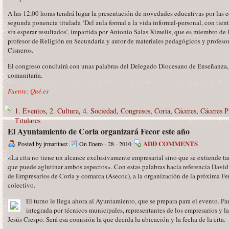
A las 12,00 horas tendrá lugar la presentación de novedades educativas por las ed
segunda ponencia titulada ‘Del aula formal a la vida informal-personal, con tient
sin esperar resultados’, impartida por Antonio Salas Ximelis, que es miembro d
profesor de Religión en Secundaria y autor de materiales pedagógicos y profesor
Cisneros.
El congreso concluirá con unas palabras del Delegado Diocesano de Enseñanza, 
comunitaria.
Fuente: Qué.es
1. Eventos
,
2. Cultura
,
4. Sociedad
,
Congresos
,
Coria
,
Cáceres
,
Cáceres P
Titulares
El Ayuntamiento de Coria organizará Fecor este año
ADD COMMENTS
Posted by jrmartinez
On Enero - 28 - 2010
«La cita no tiene un alcance exclusivamente empresarial sino que se extiende tamb
que puede aglutinar ambos aspectos». Con estas palabras hacía referencia David
de Empresarios de Coria y comarca (Asecoc), a la organización de la próxima Fer
colectivo.
El turno le llega ahora al Ayuntamiento, que se prepara para el evento. Par
integrada por técnicos municipales, representantes de los empresarios y l
Jesús Crespo. Será esa comisión la que decida la ubicación y la fecha de la cita.