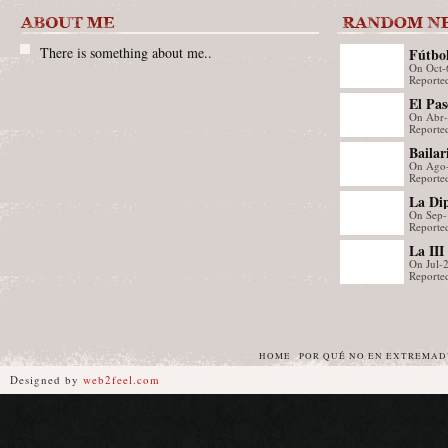
There is something about me..
Fútbol
On Oct-
torer
Reporte
El Pas
On Abr
martes
Reported
monum
Bailar
On Ago
Portug
Reporte
Albur
La Dip
On Sep-
visita
Reporte
Interp
La III
Renov
On Jul-
se cel
Reporte
HOME
POR QUÉ NO EN EXTREMA
Designed by
web2feel.com