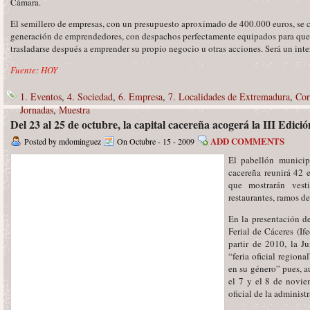
Cámara.
El semillero de empresas, con un presupuesto aproximado de 400.000 euros, se 
generación de emprendedores, con despachos perfectamente equipados para que e
trasladarse después a emprender su propio negocio u otras acciones. Será un inte
Fuente: HOY
1. Eventos
,
4. Sociedad
,
6. Empresa
,
7. Localidades de Extremadura
,
Cor
Jornadas
,
Muestra
Del 23 al 25 de octubre, la capital cacereña acogerá la III Edic
ADD COMMENTS
Posted by mdominguez
On Octubre - 15 - 2009
El pabellón municip
cacereña reunirá 42 e
que mostrarán vest
restaurantes, ramos de 
En la presentación de
Ferial de Cáceres (If
partir de 2010, la J
“feria oficial regiona
en su género” pues, a
el 7 y el 8 de novie
oficial de la adminis