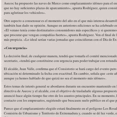
Asecoc ha propuesto las naves de Merco como emplazamiento idóneo para el enc
que no hay suficientes plazas de aparcamiento», apunta Rodríguez, quien consi
para aglutinar los vehículos».
Otro aspecto a consensuar es el momento del año en el que más interesa desarrolla
también han dado su opinión. Aunque en anteriores ediciones se ha celebrado en
«El verano tenía como destinatarios consumidores más específicos y si queremo
que procurar que vengan compañías fuertes», apunta Rodríguez. Ven el final de l
más propicia. «Lo ideal serían varias jornadas que coincidieran con el Día de E
«Con urgencia»
La decisión final, de cualquier manera, tendrá que tomarla el comité mencionad
secretario, «tendrá que constituirse con urgencia para poder trabajar con rotundi
El alcalde, Juan Valle, confirma que el Consistorio se hará cargo del evento pero
ubicación ni determinado la fecha con exactitud. En cambio, señala que «este añ
aunque ya hemos hablado de que quizá no sea el momento más idóneo».
Estos temas de interés general se abordaron durante un encuentro mantenido en l
directiva de Asecoc y el alcalde, con el objetivo de trasladarle algunas propuest
anunció hace algún tiempo fue otro de los asuntos principales. En su momento,
contacto con los empresarios, sugiriendo que buscasen suelo público en el que pod
Parece que el emplazamiento elegido estará finalmente en el polígono Los Rosale
Comisión de Urbanismo y Territorio de Extremadura y, cuando se dé luz verde, el