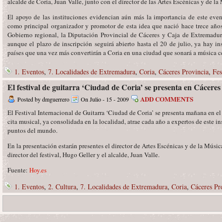
alcalde de Coria, Juan Valle, junto con el director de las Artes Escénicas y de l
El apoyo de las instituciones evidencian aún más la importancia de este eve
como principal organizador y promotor de esta idea que nació hace trece año
Gobierno regional, la Diputación Provincial de Cáceres y Caja de Extremad
aunque el plazo de inscripción seguirá abierto hasta el 20 de julio, ya hay i
países que una vez más convertirán a Coria en una ciudad que sonará a música ce
1. Eventos
,
7. Localidades de Extremadura
,
Coria
,
Cáceres Provincia
,
Fes
El festival de guitarra ‘Ciudad de Coria’ se presenta en Cácer
ADD COMMENTS
Posted by dmguerrero
On Julio - 15 - 2009
El Festival Internacional de Guitarra ‘Ciudad de Coria’ se presenta mañana en el 
cita musical, ya consolidada en la localidad, atrae cada año a expertos de este 
puntos del mundo.
En la presentación estarán presentes el director de Artes Escénicas y de la Músi
director del festival, Hugo Geller y el alcalde, Juan Valle.
Fuente:
Hoy.es
1. Eventos
,
2. Cultura
,
7. Localidades de Extremadura
,
Coria
,
Cáceres Pr