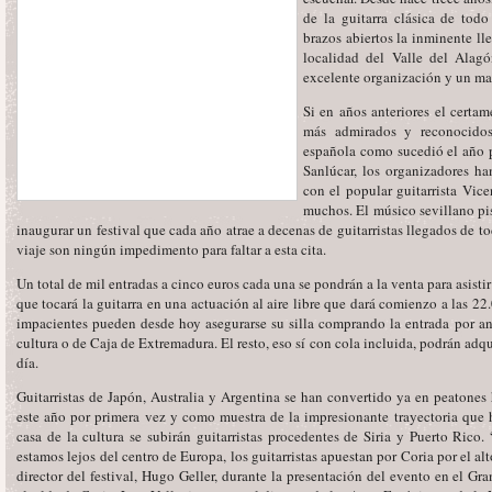
de la guitarra clásica de tod
brazos abiertos la inminente ll
localidad del Valle del Ala
excelente organización y un ma
Si en años anteriores el certa
más admirados y reconocidos
española como sucedió el año 
Sanlúcar, los organizadores ha
con el popular guitarrista Vic
muchos. El músico sevillano pi
inaugurar un festival que cada año atrae a decenas de guitarristas llegados de t
viaje son ningún impedimento para faltar a esta cita.
Un total de mil entradas a cinco euros cada una se pondrán a la venta para asistir 
que tocará la guitarra en una actuación al aire libre que dará comienzo a las 2
impacientes pueden desde hoy asegurarse su silla comprando la entrada por ant
cultura o de Caja de Extremadura. El resto, eso sí con cola incluida, podrán adqu
día.
Guitarristas de Japón, Australia y Argentina se han convertido ya en peatones h
este año por primera vez y como muestra de la impresionante trayectoria que h
casa de la cultura se subirán guitarristas procedentes de Siria y Puerto Ric
estamos lejos del centro de Europa, los guitarristas apuestan por Coria por el a
director del festival, Hugo Geller, durante la presentación del evento en el Gra