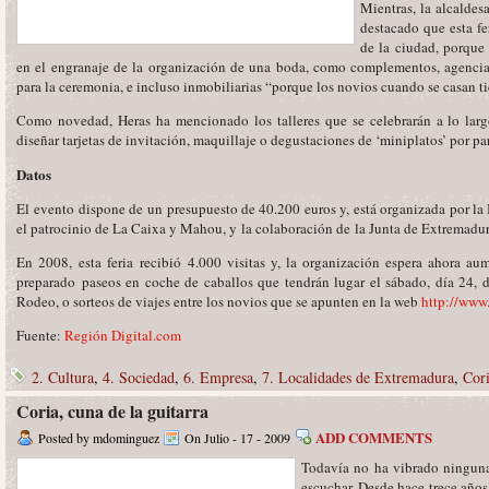
Mientras, la alcaldes
destacado que esta fe
de la ciudad, porque
en el engranaje de la organización de una boda, como complementos, agencias 
para la ceremonia, e incluso inmobiliarias “porque los novios cuando se casan t
Como novedad, Heras ha mencionado los talleres que se celebrarán a lo largo
diseñar tarjetas de invitación, maquillaje o degustaciones de ‘miniplatos’ por par
Datos
El evento dispone de un presupuesto de 40.200 euros y, está organizada por la I
el patrocinio de La Caixa y Mahou, y la colaboración de la Junta de Extremadu
En 2008, esta feria recibió 4.000 visitas y, la organización espera ahora au
preparado paseos en coche de caballos que tendrán lugar el sábado, día 24, 
Rodeo, o sorteos de viajes entre los novios que se apunten en la web
http://www
Fuente:
Región Digital.com
2. Cultura
,
4. Sociedad
,
6. Empresa
,
7. Localidades de Extremadura
,
Cor
Coria, cuna de la guitarra
ADD COMMENTS
Posted by mdominguez
On Julio - 17 - 2009
Todavía no ha vibrado ninguna
escuchar. Desde hace trece años