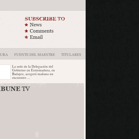
DURA
FUENTE DEL MAESTRE
TITULARES
La sede de la Delegación del
Gobierno en Extremadura, en
Badajoz, acogerá mañana un
encuentro ...