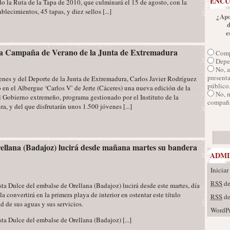
ENCU
o la Ruta de la Tapa de 2010, que culminará el 15 de agosto, con la
blecimientos, 45 tapas, y diez sellos [...]
¿Apo
e
 la Campaña de Verano de la Junta de Extremadura
Comp
Depen
No, a
presenta
enes y del Deporte de la Junta de Extremadura, Carlos Javier Rodríguez
público
en el Albergue ‘Carlos V’ de Jerte (Cáceres) una nueva edición de la
No, 
Gobierno extremeño, programa gestionado por el Instituto de la
compañí
, y del que disfrutarán unos 1.500 jóvenes [...]
ellana (Badajoz) lucirá desde mañana martes su bandera
ADMI
Iniciar
RSS
de
ta Dulce del embalse de Orellana (Badajoz) lucirá desde este martes, día
a convertirá en la primera playa de interior en ostentar este título
RSS
de
d de sus aguas y sus servicios.
WordPr
a Dulce del embalse de Orellana (Badajoz) [...]