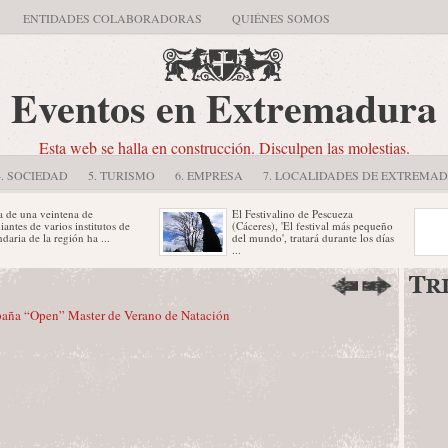
ENTIDADES COLABORADORAS
QUIÉNES SOMOS
Eventos en Extremadura
Esta web se halla en construcción. Disculpen las molestias.
4. SOCIEDAD
5. TURISMO
6. EMPRESA
7. LOCALIDADES DE EXTREMA
 veintena de
El Festivalino de Pescueza
e varios institutos de
(Cáceres), 'El festival más pequeño
 la región ha ...
del mundo', tratará durante los días
...
de Festejos, Luis
Bailarines de break dance de
 presidenta de la FEF,
diferentes puntos del país y dos
 Naranjo, ...
parejas de Francia y ...