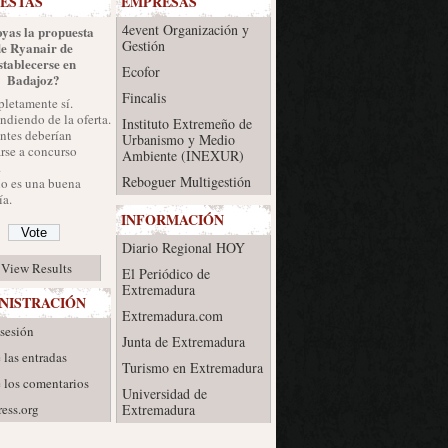
ESTAS
EMPRESAS
4event Organización y
yas la propuesta
Gestión
de Ryanair de
stablecerse en
Ecofor
Badajoz?
Fincalis
letamente sí.
diendo de la oferta.
Instituto Extremeño de
ntes deberían
Urbanismo y Medio
rse a concurso
Ambiente (INEXUR)
.
Reboguer Multigestión
no es una buena
a.
INFORMACIÓN
Diario Regional HOY
View Results
El Periódico de
Extremadura
NISTRACIÓN
Extremadura.com
 sesión
Junta de Extremadura
 las entradas
Turismo en Extremadura
 los comentarios
Universidad de
ess.org
Extremadura