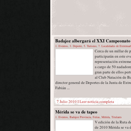
Badajoz albergará el XXI Campeonato
España “Open” Master de Verano de N
1. Eventos
,
3. Deporte
,
5. Turismo
,
7. Localidades de Extremad
Cerca de un millar de 
Badajoz Provincia
,
Campeonato
,
Campeonatos
,
Titulares
participarán en este ev
representación extreme
a cargo de 50 nadadore
gran parte de ellos per
al Club Natación de Ba
director general de Deportes de la Junta de Ext
Fabián ...
7 Julio 2010 I
Leer noticia completa
Mérida se va de tapeo
1. Eventos
,
Badajoz Provincia
,
Ferias
,
Mérida
,
Titulares
V edición de la Ruta d
de 2010 Mérida se va d