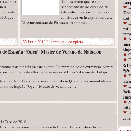
hapuzón en
de un servicio que se verá
Camp
ra la
beneficiado de los cerca de 20
L
organizado
kilómetros de carril bici que se
(Bad
2010, que
construyen en la capital del Jerte
azul
El Ayuntamiento de Plasencia trabaja ya ...
E
Extr
euro
A
22 Junio 2010 I
Leer noticia completa
Inter
Muje
o de España “Open” Master de Verano de Natación
C
E
Robl
ersonas participarán en este evento. La representación extremeña correrá
Ejérc
, una gran parte de ellos pertenecientes al Club Natación de Badajoz.
F
 Deportes de la Junta de Extremadura, Fabián Quesada, ha presentado en
inte
L
nato de España “Open” Master de Verano de [...]
Bada
canc
M
acti
L
en l
e la Tapa de 2010
Tras darse un primer chapuzón en la Feria de la Tapa, ahora la capital