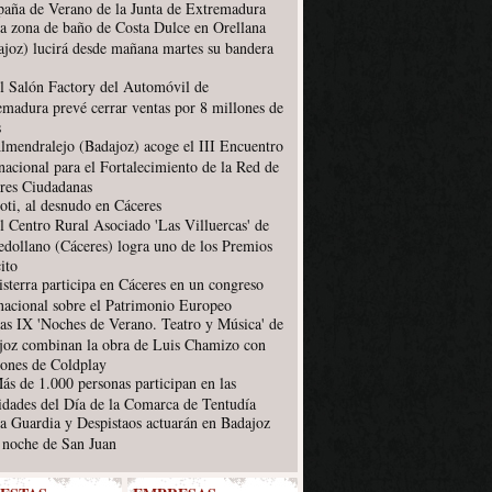
aña de Verano de la Junta de Extremadura
a zona de baño de Costa Dulce en Orellana
ajoz) lucirá desde mañana martes su bandera
l Salón Factory del Automóvil de
emadura prevé cerrar ventas por 8 millones de
s
lmendralejo (Badajoz) acoge el III Encuentro
nacional para el Fortalecimiento de la Red de
res Ciudadanas
oti, al desnudo en Cáceres
l Centro Rural Asociado 'Las Villuercas' de
edollano (Cáceres) logra uno de los Premios
ito
isterra participa en Cáceres en un congreso
rnacional sobre el Patrimonio Europeo
as IX 'Noches de Verano. Teatro y Música' de
joz combinan la obra de Luis Chamizo con
iones de Coldplay
ás de 1.000 personas participan en las
vidades del Día de la Comarca de Tentudía
a Guardia y Despistaos actuarán en Badajoz
a noche de San Juan