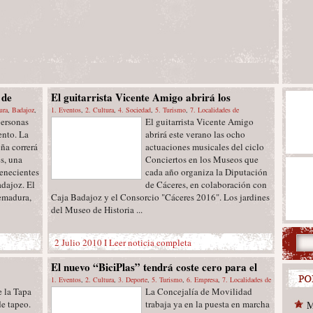
 de
El guitarrista Vicente Amigo abrirá los
atación
ura
,
Badajoz
,
Conciertos en los Museos de Cáceres
1. Eventos
,
2. Cultura
,
4. Sociedad
,
5. Turismo
,
7. Localidades de
personas
El guitarrista Vicente Amigo
Extremadura
,
Conciertos
,
Cáceres
,
Cáceres Provincia
,
Titulares
ento. La
abrirá este verano las ocho
ña correrá
actuaciones musicales del ciclo
s, una
Conciertos en los Museos que
tenecientes
cada año organiza la Diputación
dajoz. El
de Cáceres, en colaboración con
remadura,
Caja Badajoz y el Consorcio "Cáceres 2016". Los jardines
del Museo de Historia ...
2 Julio 2010 I
Leer noticia completa
El nuevo “BiciPlas” tendrá coste cero para el
Ayuntamiento, ampliará las paradas y servirá
1. Eventos
,
2. Cultura
,
3. Deporte
,
5. Turismo
,
6. Empresa
,
7. Localidades de
e la Tapa
La Concejalía de Movilidad
Extremadura
,
Cáceres Provincia
,
Plasencia
,
Presentaciones
,
Titulares
de reclamo turístico
e tapeo.
trabaja ya en la puesta en marcha
M