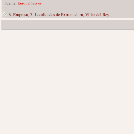
Fuente:
EuropaPress.es
6. Empresa
,
7. Localidades de Extremadura
,
Villar del Rey