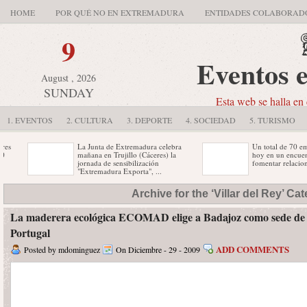
HOME
POR QUÉ NO EN EXTREMADURA
ENTIDADES COLABORAD
9
Eventos 
August , 2026
SUNDAY
Esta web se halla en 
1. EVENTOS
2. CULTURA
3. DEPORTE
4. SOCIEDAD
5. TURISMO
La Junta de Extremadura celebra
Un total de 70 empres
mañana en Trujillo (Cáceres) la
hoy en un encuentro 
jornada de sensibilización
fomentar relaciones y 
"Extremadura Exporta", ...
El XVI Congreso Nacional de
El acto incluye un re
Archive for the ‘Villar del Rey’ Ca
Hospitales arranca hoy martes, día
instalación, una demo
,
2, en el Teatro Romano ...
proyección audiovisua
La maderera ecológica ECOMAD elige a Badajoz como sede de
Portugal
ADD COMMENTS
Posted by mdominguez
On Diciembre - 29 - 2009