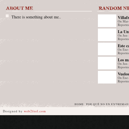
There is something about me..
Villaf
On Mar
del C
Reporte
Selecc
La Un
Sala A
On Jun-
Santo
Reporte
gymkha
Este c
del Fe
On Ene
compar
Reporte
Los ma
On Jun-
protag
Reporte
Festi
Vuelos
y Bad
On Ene
Reported
HOME
POR QUÉ NO EN EXTREMA
Designed by
web2feel.com