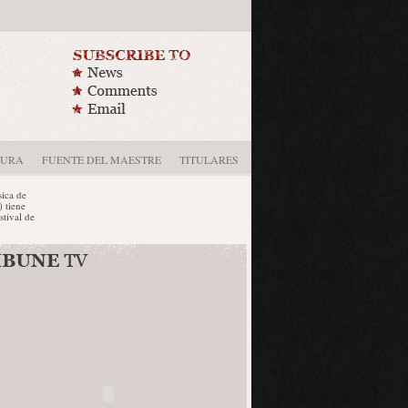
DURA
FUENTE DEL MAESTRE
TITULARES
de
ne
al de
ción
da por la
Badajoz,