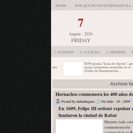
HOME
POR QUÉ NO EN EXTREMADURA
7
August , 2026
FRIDAY
1. EVENTOS
2. CULTURA
3. DEPORTE
El diseñador gráfico Francisco
El Programa "Luna de Agosto", que
Casares Holguín ha sido el ganador
acoge actuaciones musicales en el
del Concurso de Carteles de ...
Centro de Interpretación ...
Extremadura, tierra de vinos por
El XXV Festival Flamenco de la
Archive f
excelencia, no en vano es la
Feria de Septiembre en Don Benito
segunda productora del país, ...
se celebrará este ...
Hornachos conmemora los 400 años de 
Posted by mdominguez
On Julio - 20 - 2009
En 1609, Felipe III ordenó expulsar 
fundaron la ciudad de Rabat
Durante toda esta
conmemoración 
continuidad en R