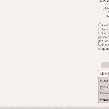
ENCU
¿Apo
e
Comp
Depen
No, a
presenta
público
No, 
compañí
ADMI
Iniciar
RSS
de
RSS
de
WordPr