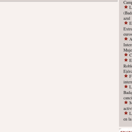
Camp
L
(Bad
azul
E
Extr
euro
A
Inter
Muje
C
E
Robl
Ejérc
F
inte
L
Bada
canc
M
acti
L
en l