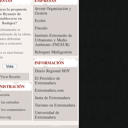
ESTAS
EMPRESAS
4event Organización y
yas la propuesta
Gestión
de Ryanair de
stablecerse en
Ecofor
Badajoz?
Fincalis
letamente sí.
diendo de la oferta.
Instituto Extremeño de
ntes deberían
Urbanismo y Medio
rse a concurso
Ambiente (INEXUR)
.
Reboguer Multigestión
no es una buena
a.
INFORMACIÓN
Diario Regional HOY
View Results
El Periódico de
Extremadura
NISTRACIÓN
Extremadura.com
 sesión
Junta de Extremadura
 las entradas
Turismo en Extremadura
 los comentarios
Universidad de
ess.org
Extremadura