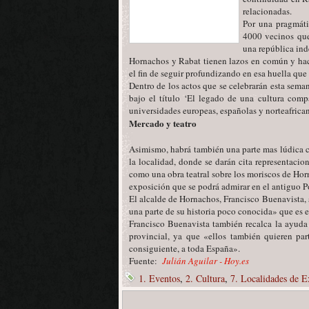
relacionadas.
Por una pragmáti
4000 vecinos que 
una república ind
Hornachos y Rabat tienen lazos en común y ha
el fin de seguir profundizando en esa huella que
Dentro de los actos que se celebrarán esta sema
bajo el título ‘El legado de una cultura com
universidades europeas, españolas y norteafrican
Mercado y teatro
Asimismo, habrá también una parte mas lúdica c
la localidad, donde se darán cita representacion
como una obra teatral sobre los moriscos de Hor
exposición que se podrá admirar en el antiguo P
El alcalde de Hornachos, Francisco Buenavista, 
una parte de su historia poco conocida» que es
Francisco Buenavista también recalca la ayuda 
provincial, ya que «ellos también quieren pa
consiguiente, a toda España».
Fuente:
Julián Aguilar - Hoy.es
1. Eventos
,
2. Cultura
,
7. Localidades de 