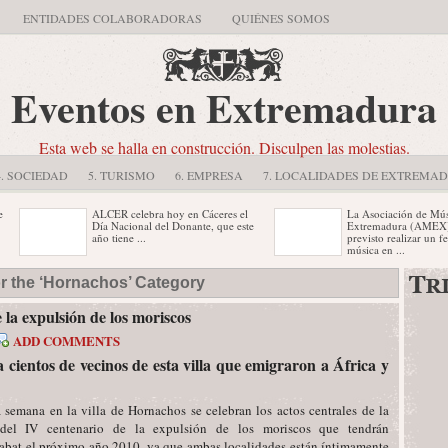
ENTIDADES COLABORADORAS
QUIÉNES SOMOS
Eventos en Extremadura
Esta web se halla en construcción. Disculpen las molestias.
4. SOCIEDAD
5. TURISMO
6. EMPRESA
7. LOCALIDADES DE EXTREMA
ALCER celebra hoy en Cáceres el
La Asociación de Música 
Día Nacional del Donante, que este
Extremadura (AMEX) tie
año tiene ...
previsto realizar un festiv
música en ...
Las actividades comenzarán a las
Organizada por la Asocia
or the ‘Hornachos’ Category
10,00 horas y se prolongarán hasta
Matilde Landa y patrocina
las 13,30. La concejal ...
Diputación Provincial de 
...
la expulsión de los moriscos
ADD COMMENTS
a cientos
de vecinos de esta villa
que emigraron a África y
 semana en la villa de Hornachos se celebran los actos centrales de la
del IV centenario de la expulsión de los moriscos que tendrán
abat el próximo año 2010, ya que ambas localidades están íntimamente