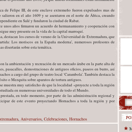
ca de Felipe III, de este enclave extremeño fueron expulsados mas de
salieron en el año 1609 y se asentaron en el norte de África, creando
ependiente en Salé y fundaron la ciudad de Rabat.
ce unos años firmaron un acuerdo de hermanamiento y cooperación con
 sigue muy presente en la vida de la capital marroquí.
na, destacan los cursos de verano de la Universidad de Extremadura, que
partida: Los moriscos en la España moderna’, numerosos profesores de
as disertarán sobre esta temática.
on la ambientación y recreación de un mercado árabe en la parte alta de
es, pasacalles, demostraciones de antiguos oficios, paseos en burro, así
nachos a cargo del grupo de teatro local ‘Carambola’. También destaca la
ósito o Mezquita sobre aparatos de tortura antiguos.
se muestra muy satisfecho de que la localidad «proyecte a toda la región
 estudiada en numerosas universidades de todo el Mundo.
prestada, en todo momento, por parte de las administración regional y
rticipar de este evento proyectando Hornachos a toda la región y por
Extremadura
,
Aniversarios
,
Celebraciones
,
Hornachos
M