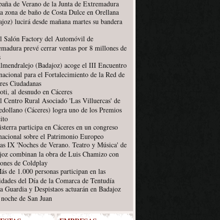
aña de Verano de la Junta de Extremadura
a zona de baño de Costa Dulce en Orellana
ajoz) lucirá desde mañana martes su bandera
l Salón Factory del Automóvil de
emadura prevé cerrar ventas por 8 millones de
s
lmendralejo (Badajoz) acoge el III Encuentro
nacional para el Fortalecimiento de la Red de
res Ciudadanas
oti, al desnudo en Cáceres
l Centro Rural Asociado 'Las Villuercas' de
edollano (Cáceres) logra uno de los Premios
ito
isterra participa en Cáceres en un congreso
rnacional sobre el Patrimonio Europeo
as IX 'Noches de Verano. Teatro y Música' de
joz combinan la obra de Luis Chamizo con
iones de Coldplay
ás de 1.000 personas participan en las
vidades del Día de la Comarca de Tentudía
a Guardia y Despistaos actuarán en Badajoz
a noche de San Juan