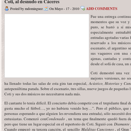
Coti, al desnudo en Cáceres
ADD COMMENTS
Posted by mdominguez
On Mayo - 17 - 2010
Fue una entrega continua
momentos que su voz y s
puro, se bastó a sí mi
especialmente entrañab
entradas agotadas varias 
reservado a los músico
escenario, el argentino s
sus vaqueros con una s
ajenas, cantadas y cont
desde el sofá de casa, un 
Coti demostró una vez 
mejores versiones, no so
ha llenado todas las salas de esta gira tan especial,
Acústico, Historias y Ca
antepenúltima parada. Sobre el escenario, tres sillas, nueve juegos de pequeñas l
Coti y sus dos músicos no necesitaron nada más.
El cantante lo tenía difícil. El concierto debía competir con el trepidante final
gusta mucho el fútbol…, yo no hubiera venido hoy…”. Pero el público, que no
personas esperando a que alguien les revendiera una entrada), sólo necesitó do
entusiastas. Comenzó con
Condenado
, un tema que finalmente quedó fuera de
pero que tiene un lugar especial en el repertorio de Coti. Siguió con
Diamante
Cuando empezó su tercera canción, el sencillo
Malditas Canciones
, el Gran