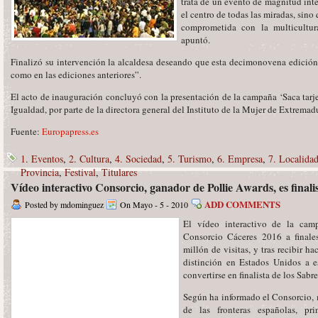
trata de un evento de magnitud int
el centro de todas las miradas, sin
comprometida con la multicultur
apuntó.
Finalizó su intervención la alcaldesa deseando que esta decimonovena edició
como en las ediciones anteriores”.
El acto de inauguración concluyó con la presentación de la campaña ‘Saca tarjet
Igualdad, por parte de la directora general del Instituto de la Mujer de Extremad
Fuente:
Europapress.es
1. Eventos
,
2. Cultura
,
4. Sociedad
,
5. Turismo
,
6. Empresa
,
7. Localida
Provincia
,
Festival
,
Titulares
Vídeo interactivo Consorcio, ganador de Pollie Awards, es finali
ADD COMMENTS
Posted by mdominguez
On Mayo - 5 - 2010
El vídeo interactivo de la cam
Consorcio Cáceres 2016 a finale
millón de visitas, y tras recibir h
distinción en Estados Unidos a es
convertirse en finalista de los Sabr
Según ha informado el Consorcio, mi
de las fronteras españolas, p