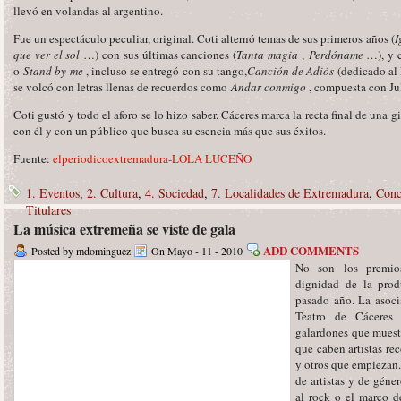
llevó en volandas al argentino.
Fue un espectáculo peculiar, original. Coti alternó temas de sus primeros años (
I
que ver el sol
…) con sus últimas canciones (
Tanta magia
,
Perdóname
…), y 
o
Stand by me
, incluso se entregó con su tango,
Canción de Adiós
(dedicado al 
se volcó con letras llenas de recuerdos como
Andar conmigo
, compuesta con Ju
Coti gustó y todo el aforo se lo hizo saber. Cáceres marca la recta final de una gi
con él y con un público que busca su esencia más que sus éxitos.
Fuente:
elperiodicoextremadura-LOLA LUCEÑO
1. Eventos
,
2. Cultura
,
4. Sociedad
,
7. Localidades de Extremadura
,
Conc
Titulares
La música extremeña se viste de gala
ADD COMMENTS
Posted by mdominguez
On Mayo - 11 - 2010
No son los premios
dignidad de la prod
pasado año. La asoci
Teatro de Cáceres 
galardones que muest
que caben artistas re
y otros que empiezan
de artistas y de géne
al rock o el marco d