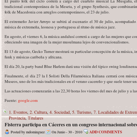
El punto folk del ciclo correrá a cargo del cuarteto musical La Musgaña, e
tradicional contemporánea de la Meseta, y el grupo Synthesis, que combinarán 
folk de Macedonia con arreglos contemporáneos, el 23 de julio.
El extremeño Javier Arroyo se subirá al escenario el 30 de julio, acompañad
música de extremeña, leonesa y portuguesa al ritmo de música jazz.
En agosto, el viernes 6, la música andalusí correrá a cargo de las mujeres que 
ofreciendo una imagen de la mujer musulmana lejos de convencionalismos.
El 13 de agosto, Gecko Turner mostrará su particular concepción de la música, in
funk y músicas caribeña y africana.
El día 20, la party band Blue Harlem dará una visión del típico swing londinens
Finalmente, el día 27 la I Solisti Della Filarmónica Italiana cerrará con músic
Museos, uno de los más tradicionales en el verano cacereño y que suele tener un
Las actuaciones comenzarán a las 22,30 horas los viernes del mes de julio y a las
Fuente:
google.com
1. Eventos
,
2. Cultura
,
4. Sociedad
,
5. Turismo
,
7. Localidades de Extre
Provincia
,
Titulares
Fisterra participa en Cáceres en un congreso internacional sob
ADD COMMENTS
Posted by mdominguez
On Junio - 30 - 2010