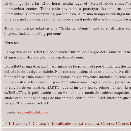
El domingo 23, a las 12:00 horas, tendrá lugar el “Mercadillo de comics”,
intercambiar comics. Todos están invitados a participar llevando sus ejem
intercambio. Y para comprarlos, por supuesto. Al mismo tiempo tendrá lugar un
un gran panel con viñetas en blanco sobre el cual podrá dibujar todos aquellos qu
Todas las noticias relativas a la “Salita del Cómic” tendrán su difusión en
http://salitadelcomic.blogspot.com/
Extrebeo.
El objetivo de exTreBeO, la Asociación Cultural de Amigos del Cómic de Extre
el amor a la historieta, a la novela gráfica, al cómic.
ExTreBeO es una Asociación sin ánimo de lucro formada por dibujantes, ilustra
del cómic de cualquier índole. Nos une una pasión: el amor a la narrativa di
fundación se están consolidando algunos de sus proyectos iniciales: la creaci
todas nuestras actividades ( http://extremaduracomic.blogspot.com/ ), proyectos
la edición de un fanzine, HARTO!, que al fin da a luz su primer número; la 
exTreBeO”; y la publicación de un web-cómic a modo de cadáver exquisito, fo
cuales cada autor se encarga de una entrega, continuando la del anterior, y qu
web, el “Cadáver exTreBeO”.
Fuente:
RegionDigital.com
1. Eventos
,
2. Cultura
,
7. Localidades de Extremadura
,
Cáceres
,
Cáceres 