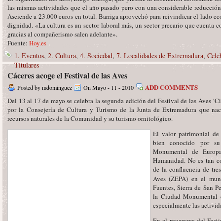
las mismas actividades que el año pasado pero con una considerable reducción 
Asciende a 23.000 euros en total. Barriga aprovechó para reivindicar el lado e
dignidad. «La cultura es un sector laboral más, un sector precario que cuenta
gracias al compañerismo salen adelante».
Fuente:
Hoy.es
1. Eventos
,
2. Cultura
,
4. Sociedad
,
7. Localidades de Extremadura
,
Cele
Titulares
Cáceres acoge el Festival de las Aves
ADD COMMENTS
Posted by mdominguez
On Mayo - 11 - 2010
Del 13 al 17 de mayo se celebra la segunda edición del Festival de las Aves ‘
por la Consejería de Cultura y Turismo de la Junta de Extremadura que nac
recursos naturales de la Comunidad y su turismo ornitológico.
El valor patrimonial d
bien conocido por su
Monumental de Europ
Humanidad. No es tan co
de la confluencia de tre
Aves
(ZEPA) en el muni
Fuentes, Sierra de San P
la Ciudad Monumental d
especialmente las activida
En el programa del Festiv