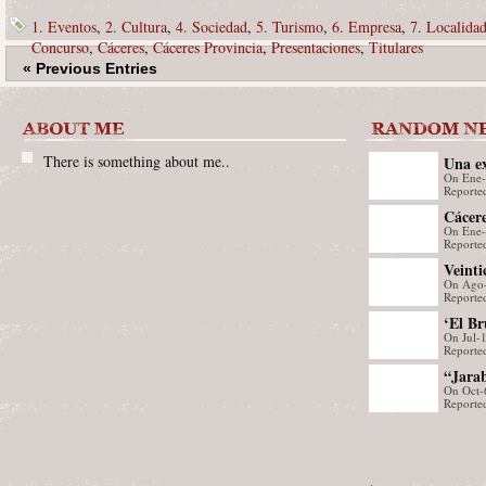
1. Eventos
,
2. Cultura
,
4. Sociedad
,
5. Turismo
,
6. Empresa
,
7. Localida
Concurso
,
Cáceres
,
Cáceres Provincia
,
Presentaciones
,
Titulares
« Previous Entries
There is something about me..
Una ex
On Ene
águila
Reporte
Cácer
Cácere
On Ene
region
Reporte
Leagu
Veinti
On Ago
nocion
Reporte
Alcán
‘El Br
On Jul-
Mérida
Reporte
través
“Jarab
San J
On Oct-
espect
Reporte
Badaj