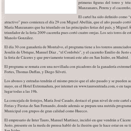
primeras figuras del toreo y tri
Manzanares, Perera y el cacereño,
El cartel ha sido definido como
atractivo” pues comienza el día 29 con Miguel Abellán, que el año pasado cortó 
María Manzanares que ha triunfado en las principales ferias del país, y Miguel 
triunfador de la feria 2009 cacereña pues cortó cuatro orejas. Los seis toros de es
Manolo González.
El día 30 con ganadería de Montalvo, el programa tiene a los toreros anunciados 
Jesulín de Ubrique, Manuel Díaz , “el Cordobés”, y el cacereño Emilio de Justo q
la feria de Cáceres y que previamente toreará este año en San Isidro, en Madrid.
El programa se remata con una novillada con picadores de la ganadería extremeñ
Fortes, Thomas Duffau, y Diego Silveti.
Los abonos y entradas tendrán el mismo precio que el año pasado y se pueden ad
mayo, en el Hotel Extremadura, por internet en www.tauroentrada.com, o en taquil
lugar todas a las 19h.
La concejala de festejos, María José Casado, destacó el gran nivel de este carte
Ferias y Fiestas de San Fernando, donde además se prepara una nutrida programa
Municipal con grupos de gran calidad como Huecco.
El empresario de Inter Tauro, Manuel Martínez, incidió en que vendrán a Cáceres
Justo, presente en la rueda de prensa habló de la ilusión que le hace estar en su tie
San Isidro.