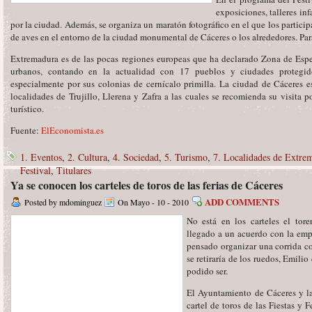
exposiciones, talleres inf
por la ciudad. Además, se organiza un maratón fotográfico en el que los partici
de aves en el entorno de la ciudad monumental de Cáceres o los alrededores. Par
Extremadura es de las pocas regiones europeas que ha declarado Zona de Espe
urbanos, contando en la actualidad con 17 pueblos y ciudades protegid
especialmente por sus colonias de cernícalo primilla. La ciudad de Cáceres e
localidades de Trujillo, Llerena y Zafra a las cuales se recomienda su visita 
turístico.
Fuente:
ElEconomista.es
1. Eventos
,
2. Cultura
,
4. Sociedad
,
5. Turismo
,
7. Localidades de Extre
Festival
,
Titulares
Ya se conocen los carteles de toros de las ferias de Cáceres
ADD COMMENTS
Posted by mdominguez
On Mayo - 10 - 2010
No está en los carteles el tor
llegado a un acuerdo con la empr
pensado organizar una corrida c
se retiraría de los ruedos, Emili
podido ser.
El Ayuntamiento de Cáceres y la
cartel de toros de las Fiestas y 