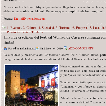
No está en el cartel Jairo Miguel por no haber llegado a un acuerdo con la empr
elaborar una corrida con Manolo Bejarano, que se despidiría de los toros, Emilo 
Fuente:
DigitalExtremadura.com
1. Eventos
,
2. Cultura
,
4. Sociedad
,
5. Turismo
,
6. Empresa
,
7. Localida
Provincia
,
Ferias
,
Titulares
Una nueva edición del Festival Womad de Cáceres comienza com
ciudad
ADD COMMENTS
Posted by mdominguez
On Mayo - 6 - 2010
La alcaldesa y presidenta del Consorcio Cáceres 2016, Carmen Heras, parti
inauguración de la decimonovena edición del Festival Womad en los Jardines de
Heras comenzó su intervención dici
en una cita que “empieza a ser trad
y que “ya es una seña de identidad 
También manifestó que este cert
“dinamiza y contribuye al desarro
ciudad”, informó el Consorcio 2016
Además, adelantó que se trata de u
en la “carrera de fondo” que es la