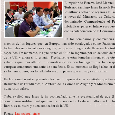
El regidor de Fisterra, José Manuel 
Turismo, Santiago Insua Esmorís-Re
los últimos actos que organiza la P
a través del Ministerio de Cultura
Compartiendo el Pa
denominado
iniciativas para el futuro europe
con la colaboración de la Comisión 
En los seminarios y conferencias 
muchos de los lugares que, en Europa, han sido catalogados como Patrimon
fechas, elevará aún más su categoría, ya que se integrará de lleno en las in
específico. De momento, los que tienen el título lo lograron por un acuerdo de 
de la UE, y ahora sí lo estarán. Precisamente estas jornadas sirven, entre ot
galardón que, más allá de lo honorífico (lo reciben los lugares que tienen 
europea) comportará una serie de beneficios. En su momento se llegó a hablar d
ya lo tienen, pero, por lo señalado ayer, no parece que eso vaya a cristalizar.
En las jornadas están presentes los cuatro representantes españoles que tiene
Residencia de Estudiantes, el Archivo de la Corona de Aragón y el Monasterio 
numerosos países.
Traba explicó que Insua le ha acompañado ante la eventualidad de que él 
compromiso institucional, que finalmente no tendrá. Destacó el alto nivel de lo
Barón, ex ministro y buen conocedor de la UE.
Fuente:
Lavozdegalicia.es