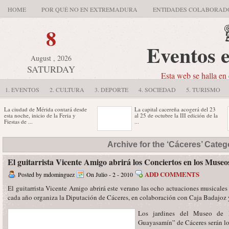
HOME
POR QUÉ NO EN EXTREMADURA
ENTIDADES COLABORAD
8
Eventos 
August , 2026
SATURDAY
Esta web se halla en 
1. EVENTOS
2. CULTURA
3. DEPORTE
4. SOCIEDAD
5. TURISMO
udad de Mérida contará desde
La capital cacereña acogerá del 23
oche, inicio de la Feria y
al 25 de octubre la III edición de la
s de ...
...
pe", "Barón Rojo",
La Cámara de Comercio de Cáceres
Archive for the ‘Cáceres’ Categ
icada", "Savia", "Sex Museum"
organizará a partir de este
e Bon Scott Band" forman
miércoles, día 17, en ...
del ...
El guitarrista Vicente Amigo abrirá los Conciertos en los Museo
ADD COMMENTS
Posted by mdominguez
On Julio - 2 - 2010
El guitarrista Vicente Amigo abrirá este verano las ocho actuaciones musicale
cada año organiza la Diputación de Cáceres, en colaboración con Caja Badajoz 
Los jardines del Museo de H
Guayasamín” de Cáceres serán los