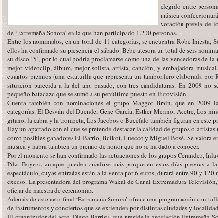
elegido entre person
música confeccionará 
votación previa de lo
de ‘Extremeña Sonora’ en la que han participado 1.200 personas.
Entre los nominados, en un toral de 11 categorías, se encuentra Robe Iniesta,
ellos ha confirmado su presencia el sábado. Bebe atesora un total de seis nomi
su disco ‘Y’, por lo cual podría proclamarse como una de las vencedoras de la 
mejor videoclip, álbum, mejor solista, artista, canción, y embajadora musical
cuantos premios (una estatuilla que representa un tamborilero elaborada por R
situación parecida a la del año pasado, con tres candidaturas. En 2009 no s
pequeño batacazo que se sumó a su penúltimo puesto en Eurovisión.
Cuenta también con nominaciones el grupo Maggot Brain, que en 2009 la
categorías. El Desván del Duende, Gene García, Esther Merino, Acetre, Los niñ
gitano, la cabra y la trompeta, Los Jacobos o Bucéfalo también figuran en este pa
Hay un apartado con el que se pretende destacar la calidad de grupos o artistas 
como posibles ganadores El Barrio, Boikot, Huecco y Miguel Bosé. Se valora en 
música y habrá también un premio de honor que no se ha dado a conocer.
Por el momento se han confirmado las actuaciones de los grupos Cerandeo, Inlav
Pilar Boyero, aunque pueden añadirse más porque en estos días previos a la 
espectáculo, cuyas entradas están a la venta por 6 euros, durará entre 90 y 120
exceso. La presentadora del programa Wakai de Canal Extremadura Televisión,
oficiar de maestra de ceremonias.
Además de este acto final ‘Extremeña Sonora’ ofrece una programación con tallere
de instrumentos y conciertos que se extienden por distintas ciudades y localidad
El organizador del acto, Diego Barriga, que preside la asociación Extremeña S