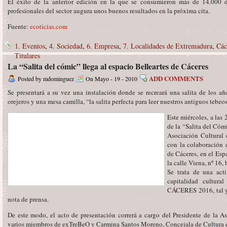
El éxito de la anterior edición en la que se consumieron más de 14.000 
profesionales del sector augura unos buenos resultados en la próxima cita.
Fuente:
ecoticias.com
1. Eventos
,
4. Sociedad
,
6. Empresa
,
7. Localidades de Extremadura
,
Các
Titulares
La “Salita del cómic” llega al espacio Belleartes de Cáceres
ADD COMMENTS
Posted by mdominguez
On Mayo - 19 - 2010
Se presentará a su vez una instalación donde se recreará una salita de los añ
orejeros y una mesa camilla, “la salita perfecta para leer nuestros antiguos tebeo
Este miércoles, a las 
de la “Salita del Cóm
Asociación Cultural
con la colaboración 
de Cáceres, en el Esp
la calle Viena, nº 16,
Se trata de una act
capitalidad cultura
CÁCERES 2016, tal y
nota de prensa.
De este modo, el acto de presentación correrá a cargo del Presidente de la A
varios miembros de exTreBeO y Carmina Santos Moreno, Concejala de Cultura 