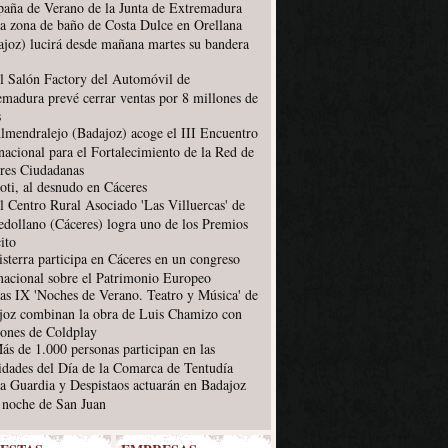
aña de Verano de la Junta de Extremadura
a zona de baño de Costa Dulce en Orellana
ajoz) lucirá desde mañana martes su bandera
l Salón Factory del Automóvil de
emadura prevé cerrar ventas por 8 millones de
s
lmendralejo (Badajoz) acoge el III Encuentro
nacional para el Fortalecimiento de la Red de
res Ciudadanas
oti, al desnudo en Cáceres
l Centro Rural Asociado 'Las Villuercas' de
edollano (Cáceres) logra uno de los Premios
ito
isterra participa en Cáceres en un congreso
rnacional sobre el Patrimonio Europeo
as IX 'Noches de Verano. Teatro y Música' de
joz combinan la obra de Luis Chamizo con
iones de Coldplay
ás de 1.000 personas participan en las
vidades del Día de la Comarca de Tentudía
a Guardia y Despistaos actuarán en Badajoz
a noche de San Juan