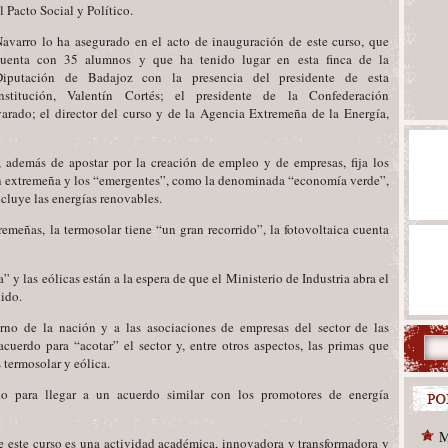
l Pacto Social y Político.
avarro lo ha asegurado en el acto de inauguración de este curso, que
cuenta con 35 alumnos y que ha tenido lugar en esta finca de la
Diputación de Badajoz con la presencia del presidente de esta
institución, Valentín Cortés; el presidente de la Confederación
rado; el director del curso y de la Agencia Extremeña de la Energía,
 además de apostar por la creación de empleo y de empresas, fija los
ión extremeña y los “emergentes”, como la denominada “economía verde”,
ncluye las energías renovables.
emeñas, la termosolar tiene “un gran recorrido”, la fotovoltaica cuenta
 y las eólicas están a la espera de que el Ministerio de Industria abra el
dido.
erno de la nación y a las asociaciones de empresas del sector de las
uerdo para “acotar” el sector y, entre otros aspectos, las primas que
 termosolar y eólica.
o para llegar a un acuerdo similar con los promotores de energía
M
e este curso es una actividad académica, innovadora y transformadora y