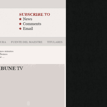
DURA
FUENTE DEL MAESTRE
TITULARES
tos
,
al