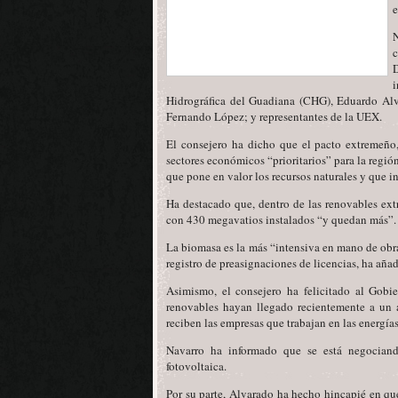
e
N
Hidrográfica del Guadiana (CHG), Eduardo Alva
Fernando López; y representantes de la UEX.
El consejero ha dicho que el pacto extremeño,
sectores económicos “prioritarios” para la reg
que pone en valor los recursos naturales y que i
Ha destacado que, dentro de las renovables extr
con 430 megavatios instalados “y quedan más”.
La biomasa es la más “intensiva en mano de obra”
registro de preasignaciones de licencias, ha aña
Asimismo, el consejero ha felicitado al Gobi
renovables hayan llegado recientemente a un ac
reciben las empresas que trabajan en las energías
Navarro ha informado que se está negociand
fotovoltaica.
Por su parte, Alvarado ha hecho hincapié en qu