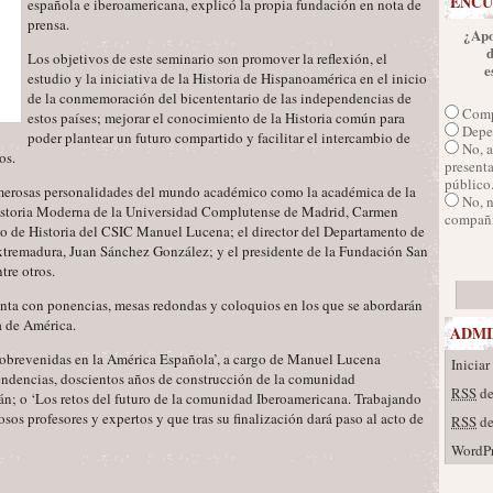
ENCU
española e iberoamericana, explicó la propia fundación en nota de
prensa.
¿Apo
Los objetivos de este seminario son promover la reflexión, el
e
estudio y la iniciativa de la Historia de Hispanoamérica en el inicio
de la conmemoración del bicententario de las independencias de
Comp
estos países; mejorar el conocimiento de la Historia común para
Depen
poder plantear un futuro compartido y facilitar el intercambio de
No, a
os.
presenta
público
umerosas personalidades del mundo académico como la académica de la
No, 
Historia Moderna de la Universidad Complutense de Madrid, Carmen
compañí
uto de Historia del CSIC Manuel Lucena; el director del Departamento de
tremadura, Juan Sánchez González; y el presidente de la Fundación San
tre otros.
uenta con ponencias, mesas redondas y coloquios en los que se abordarán
a de América.
ADMI
obrevenidas en la América Española’, a cargo de Manuel Lucena
Iniciar
endencias, doscientos años de construcción de la comunidad
RSS
de
n; o ‘Los retos del futuro de la comunidad Iberoamericana. Trabajando
osos profesores y expertos y que tras su finalización dará paso al acto de
RSS
de
WordPr