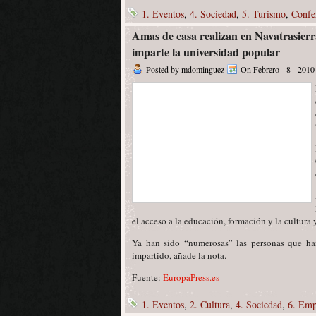
1. Eventos
,
4. Sociedad
,
5. Turismo
,
Confe
Amas de casa realizan en Navatrasierr
imparte la universidad popular
Posted by mdominguez
On Febrero - 8 - 2010
el acceso a la educación, formación y la cultura
Ya han sido “numerosas” las personas que han
impartido, añade la nota.
Fuente:
EuropaPress.es
1. Eventos
,
2. Cultura
,
4. Sociedad
,
6. Emp