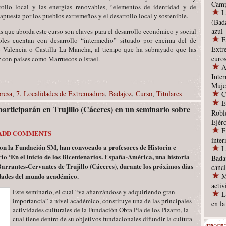
Camp
ollo local y las energías renovables, “elementos de identidad y de
L
 apuesta por los pueblos extremeños y el desarrollo local y sostenible.
(Bad
azul
s que aborda este curso son claves para el desarrollo económico y social
E
bles cuentan con desarrollo “intermedio” situado por encima del de
Extr
 Valencia o Castilla La Mancha, al tiempo que ha subrayado que las
euro
 con países como Marruecos o Israel.
A
Inter
Muje
resa
,
7. Localidades de Extremadura
,
Badajoz
,
Curso
,
Titulares
C
E
rticiparán en Trujillo (Cáceres) en un seminario sobre
Robl
Ejérc
F
ADD COMMENTS
inte
con la Fundación SM, han convocado a profesores de Historia e
L
rio ‘En el inicio de los Bicentenarios. España-América, una historia
Bada
Barrantes-Cervantes de Trujillo (Cáceres), durante los próximos días
canc
lidades del mundo académico.
M
acti
Este seminario, el cual “va afianzándose y adquiriendo gran
L
importancia” a nivel académico, constituye una de las principales
en l
actividades culturales de la Fundación Obra Pía de los Pizarro, la
cual tiene dentro de su objetivos fundacionales difundir la cultura