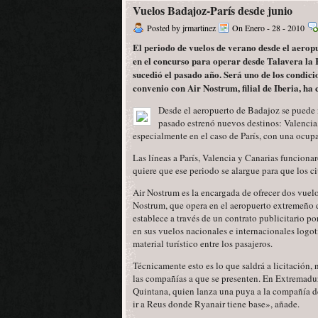
Vuelos Badajoz-París desde junio
Posted by jrmartinez
On Enero - 28 - 2010
El periodo de vuelos de verano desde el aerop
en el concurso para operar desde Talavera la R
sucedió el pasado año. Será uno de los condici
convenio con Air Nostrum, filial de Iberia, ha
Desde el aeropuerto de Badajoz se puede 
pasado estrenó nuevos destinos: Valencia, 
especialmente en el caso de París, con una ocup
Las líneas a París, Valencia y Canarias funciona
quiere que ese periodo se alargue para que los c
Air Nostrum es la encargada de ofrecer dos vuel
Nostrum, que opera en el aeropuerto extremeño d
establece a través de un contrato publicitario p
en sus vuelos nacionales e internacionales log
material turístico entre los pasajeros.
Técnicamente esto es lo que saldrá a licitación,
las compañías a que se presenten. En Extremadur
Quintana, quien lanza una puya a la compañía de
ir a Reus donde Ryanair tiene base», añade.