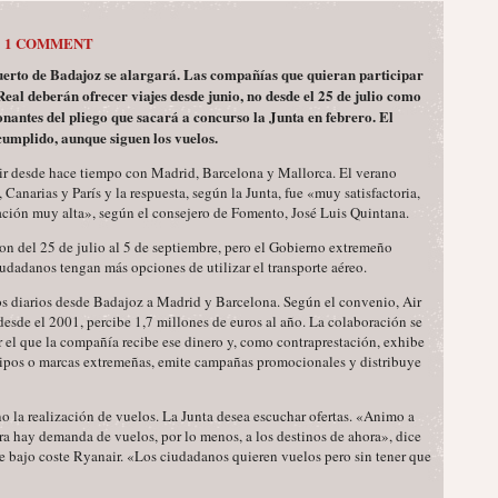
1 COMMENT
uerto de Badajoz se alargará. Las compañías que quieran participar
eal deberán ofrecer viajes desde junio, no desde el 25 de julio como
onantes del pliego que sacará a concurso la Junta en febrero. El
 cumplido, aunque siguen los vuelos.
ir desde hace tiempo con Madrid, Barcelona y Mallorca. El verano
Canarias y París y la respuesta, según la Junta, fue «muy satisfactoria,
ación muy alta», según el consejero de Fomento, José Luis Quintana.
ron del 25 de julio al 5 de septiembre, pero el Gobierno extremeño
iudadanos tengan más opciones de utilizar el transporte aéreo.
os diarios desde Badajoz a Madrid y Barcelona. Según el convenio, Air
esde el 2001, percibe 1,7 millones de euros al año. La colaboración se
or el que la compañía recibe ese dinero y, como contraprestación, exhibe
otipos o marcas extremeñas, emite campañas promocionales y distribuye
 no la realización de vuelos. La Junta desea escuchar ofertas. «Animo a
a hay demanda de vuelos, por lo menos, a los destinos de ahora», dice
 bajo coste Ryanair. «Los ciudadanos quieren vuelos pero sin tener que