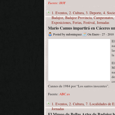
Fuente: HOY
1. Eventos
,
2. Cultura
,
3. Deporte
,
4. Soci
Badajoz
,
Badajoz Provincia
,
Campeonatos
,
Exposiciones
,
Ferias
,
Festival
,
Jornadas
Mario Camus impartirá en Cáceres un t
Posted by mdominguez
On Enero - 27 - 2010
El
na
la
la
El
Ma
na
de
co
Cannes de 1984 por “Los santos inocentes”.
Fuente:
ABC.es
1. Eventos
,
2. Cultura
,
7. Localidades de 
Jornadas
El Museo de Bellas Artes de Badajoz ha