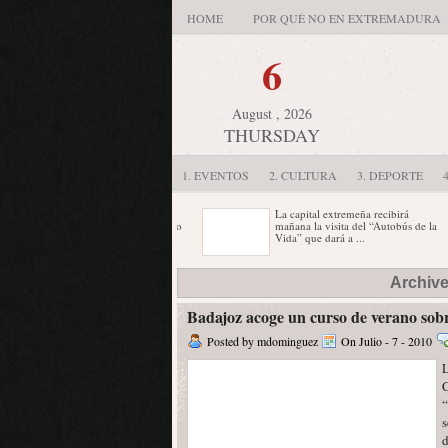
HOME
POR QUÉ NO EN EXTREMADURA
6
August , 2026
THURSDAY
1. EVENTOS
2. CULTURA
3. DEPORTE
cal está ubicado en la calle
La capital extremeña recibirá
io Sánchez de Cáceres número
mañana la visita del “Autobús de la
na calle ...
Vida” que dará a ...
martes el concejal de Deportes
Estarán en la presentación oficial,
Archive
 Ayuntamiento de Badajoz,
este jueves 24 de febrero, las
l Ángel Rodríguez ...
cantantes Gisela y Elena ...
Badajoz acoge un curso de verano sobr
Posted by mdominguez
On Julio - 7 - 2010
L
C
“
s
d