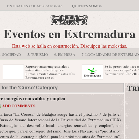
ENTIDADES COLABORADORAS
QUIÉNES SOMOS
Eventos en Extremadura
Esta web se halla en construcción. Disculpen las molestias.
4. SOCIEDAD
5. TURISMO
6. EMPRESA
7. LOCALIDADES DE EXTREMA
Representantes empresariales y
Se ha presentado hace unos minu
universitarios de Turquía y
una nueva campaña de 'Somos
Rumania visitan durante estos días
Extremadura'. Con ella se ...
Extremadura con el ...
Aldeanueva del Puente acogió ayer
La histórica ciudad de Mérida
 for the ‘Curso’ Category
una conferencia sobre patrimonio
rememoró hoy su glorioso pasado
del historiador y etnógrafo leonés
cuando Emérita Augusta, la capit
Joaquín ...
...
e energías renovables y empleo
ADD COMMENTS
a finca “La Cocosa” de Badajoz acoge hasta el próximo 7 de julio el
urso de Verano Internacional de la Universidad de Extremadura (UEX)
Estrategias de desarrollo local: energías renovables y empleo”, un
ector que, para el consejero del ramo, José Luis Navarro, es “prioritario”
entro de la “estrategia global para los próximos años de Extremadura”,