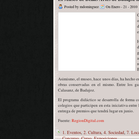
Posted by mdominguez
On Enero - 21 - 2010
C
o
d
e
H
g
r
B
Asimismo, el museo, hace unos días, ha hecho e
obras conservadas en el mismo. Entre los g
Calasanz, de Badajoz.
El programa didáctico se desarrolla de forma c
colegios que participen en esta iniciativa ent
entrega de premios que tendrá lugar en junio.
Fuente:
RegionDigital.com
1. Eventos
,
2. Cultura
,
4. Sociedad
,
7. Loc
Concurso
,
Curso
,
Exposiciones