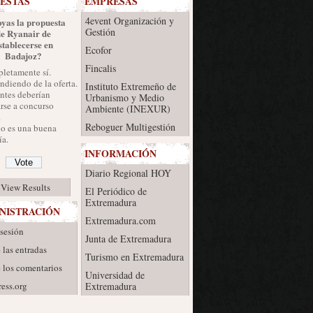
ESTAS
EMPRESAS
4event Organización y
yas la propuesta
Gestión
de Ryanair de
stablecerse en
Ecofor
Badajoz?
Fincalis
letamente sí.
diendo de la oferta.
Instituto Extremeño de
ntes deberían
Urbanismo y Medio
rse a concurso
Ambiente (INEXUR)
.
Reboguer Multigestión
no es una buena
a.
INFORMACIÓN
Diario Regional HOY
View Results
El Periódico de
Extremadura
NISTRACIÓN
Extremadura.com
 sesión
Junta de Extremadura
 las entradas
Turismo en Extremadura
 los comentarios
Universidad de
ess.org
Extremadura