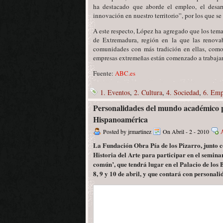
ha destacado que aborde el empleo, el desarr
innovación en nuestro territorio”, por los que se
A este respecto, López ha agregado que los tema
de Extremadura, región en la que las renova
comunidades con más tradición en ellas, como
empresas extremeñas están comenzado a trabajar
Fuente:
ABC.es
1. Eventos
,
2. Cultura
,
4. Sociedad
,
6. Emp
Personalidades del mundo académico pa
Hispanoamérica
Posted by jrmartinez
On Abril - 2 - 2010
La Fundación Obra Pía de los Pizarro, junto 
Historia del Arte para participar en el semina
común’, que tendrá lugar en el Palacio de los 
8, 9 y 10 de abril, y que contará con persona