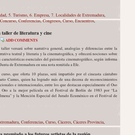
edad
,
5. Turismo
,
6. Empresa
,
7. Localidades de Extremadura
,
Concurso
,
Conferencias
,
Congresos
,
Curso
,
Encuentros
,
aller de literatura y cine
ADD COMMENTS
 taller versará sobre narrativa general, analogías y diferencias entre la
rrativa teatral y literaria y la cinematográfica, y ofrecerá nociones sobre
s características esenciales del guionista cinematográfico, según informa
 Junta de Extremadura en una nota remitida a Efe.
 curso, que oferta 10 plazas, será impartido por el cineasta cántabro
rio Camus, quien ha logrado más de una decena de reconocimientos
cionales e internacionales, entre los que destacan especialmente el Oso
 Oro a la mejor película en el Festival de Berlín de 1983 por “La
lmena” y la Mención Especial del Jurado Ecuménico en el Festival de
Extremadura
,
Conferencias
,
Curso
,
Cáceres
,
Cáceres Provincia
,
 premiado a los futuros artistas de la región