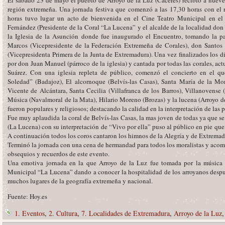
El sábado 23 de mayo el pueblo de Arroyo de la Luz (Cáceres) recibió a nueve 
región extremeña. Una jornada festiva que comenzó a las 17,30 horas con el r
horas tuvo lugar un acto de bienvenida en el Cine Teatro Municipal en e
Fernández (Presidente de la Coral “La Lucena” y el alcalde de la localidad don 
la Iglesia de la Asunción donde fue inaugurado el Encuentro, tomando la p
Marcos (Vicepresidente de la Federación Extremeña de Corales), don Santos 
(Vicepresidenta Primera de la Junta de Extremadura). Una vez finalizados los 
por don Juan Manuel (párroco de la iglesia) y cantada por todas las corales, 
Suárez. Con una iglesia repleta de público, comenzó el concierto en el qu
Soledad” (Badajoz), El alcornoque (Belvís-las Casas), Santa María de la Mon
Vicente de Alcántara, Santa Cecilia (Villafranca de los Barros), Villanovense
Música (Navalmoral de la Mata), Hilario Moreno (Brozas) y la lucena (Arroyo de
fueron populares y religiosos; destacando la calidad en la interpretación de las p
Fue muy aplaudida la coral de Belvís-las Casas, la mas joven de todas ya que se
(La Lucena) con su interpretación de “Vivo por ella” puso al público en pie qu
A continuación todos los coros cantaron los himnos de la Alegría y de Extremad
Terminó la jornada con una cena de hermandad para todos los moralistas y acom
obsequios y recuerdos de este evento.
Una emotiva jornada en la que Arroyo de la Luz fue tomada por la música 
Municipal “La Lucena” dando a conocer la hospitalidad de los arroyanos despu
muchos lugares de la geografía extremeña y nacional.
Fuente: Hoy.es
1. Eventos
,
2. Cultura
,
7. Localidades de Extremadura
,
Arroyo de la Luz