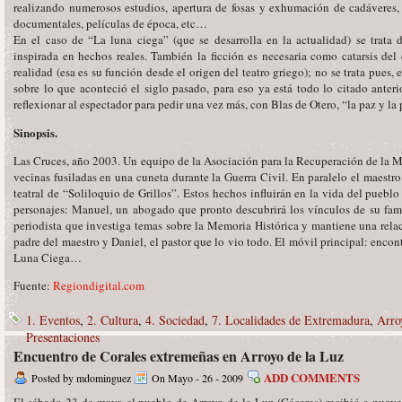
realizando numerosos estudios, apertura de fosas y exhumación de cadáveres, 
documentales, películas de época, etc…
En el caso de “La luna ciega” (que se desarrolla en la actualidad) se trata 
inspirada en hechos reales. También la ficción es necesaria como catarsis del
realidad (esa es su función desde el origen del teatro griego); no se trata pues, 
sobre lo que aconteció el siglo pasado, para eso ya está todo lo citado anterio
reflexionar al espectador para pedir una vez más, con Blas de Otero, “la paz y la 
Sinopsis.
Las Cruces, año 2003. Un equipo de la Asociación para la Recuperación de la Me
vecinas fusiladas en una cuneta durante la Guerra Civil. En paralelo el maestro
teatral de “Soliloquio de Grillos”. Estos hechos influirán en la vida del pueblo
personajes: Manuel, un abogado que pronto descubrirá los vínculos de su fami
periodista que investiga temas sobre la Memoria Histórica y mantiene una relac
padre del maestro y Daniel, el pastor que lo vio todo. El móvil principal: encon
Luna Ciega…
Fuente:
Regiondigital.com
1. Eventos
,
2. Cultura
,
4. Sociedad
,
7. Localidades de Extremadura
,
Arro
Presentaciones
Encuentro de Corales extremeñas en Arroyo de la Luz
ADD COMMENTS
Posted by mdominguez
On Mayo - 26 - 2009