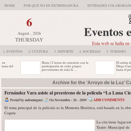
HOME
POR QUÉ NO EN EXTREMADURA
ENTIDADES COLABORAD
6
Eventos 
August , 2026
THURSDAY
Esta web se halla en 
1. EVENTOS
2. CULTURA
3. DEPORTE
4. SOCIEDAD
5. TURISMO
Hasta 12 horas de concierto con la
El artista de o
na del
participación de ocho grupos
Diego Canogar 
provenientes de toda la ...
hasta el próxim
co
La capital cacereña acogerá del 23
La Fundación 
Archive for the ‘Arroyo de la Luz’ 
do
al 25 de octubre la III edición de la
Extremeña de 
mercado
...
(Reine) organi
día ...
Fernández Vara asiste al preestreno de la película “La Luna Ci
Se trata de una “novedosa” fórmula
ADD COMMENTS
Posted by mdominguez
On Noviembre - 26 - 2009
da de
de venta que congregará a más de
150 expositores, ...
El tema principal de la película es la Memoria Histórica, está basada en la obr
Copete
La cita tiene lugar es
Teatro Municipal de 