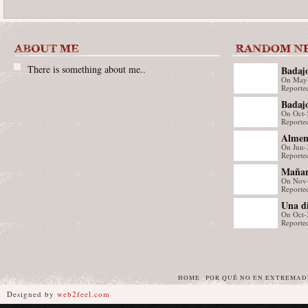
There is something about me..
Badajo
On May
econó
Reporte
gracia
Badaj
On Oct-
Verga
Reported
Almen
On Jun-
curso 
Reported
videoj
Mañana
On Nov
Reporte
Una d
On Oct-
300 ca
Reported
love N
pacen
HOME
POR QUÉ NO EN EXTREMA
Designed by
web2feel.com