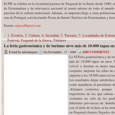
El FIS se celebra en la localidad pacense de Fregenal de la Sierra desde 1980, 
de Extremadura y de relevancia nacional al reunir artistas de todo el mundo
parcelas de la cultura tradicional. Además, su impronta llega a otras poblacion
este de Portugal, está declarado Fiesta de Interés Turístico de Extremadura y for
Fuente:
regionDigital.com
1. Eventos
,
2. Cultura
,
4. Sociedad
,
5. Turismo
,
7. Localidades de Extre
Festival
,
Fregenal de la Sierra
,
Titulares
La feria gastronómica y de turismo sirve más de 10.000 tapas en
ADD COMMENTS
Posted by mdominguez
On Noviembre - 17 - 2009
La VI Feria gastronómica y de tu
más de 10.000 tapas en unos 30
volvió a mostrar su mejor ima
conjunto, mejoran las cifras de
superior a los 18.000 euros en la
Los resultados dejan satisfechos
como manifiesta el presidente d
«Estamos contentos porque 
expositores de los que cabían 
visitantes no sólo de los pue
diferentes provincias de Andalu
con el tirón de la feria se ha at
en Fregenal clientes llegados de