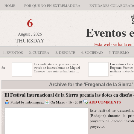
HOME
POR QUÉ NO EN EXTREMADURA
ENTIDADES COLABORAD
6
Eventos 
August , 2026
THURSDAY
Esta web se halla en 
1. EVENTOS
2. CULTURA
3. DEPORTE
4. SOCIEDAD
5. TURISMO
La candidatura se promociona a
Los autores Luis Ma
n
través de las esculturas de Miguel
Eugenio Fuentes pro
Canseco Tres autores hablarán ...
mañana miércoles, 1
...
El presidente de la Junta de
Moraleja acogerá un
Archive for the ‘Fregenal de la Sierra
Extremadura, Guillermo Fernández
iniciación a la cerá
Vara, inaugurará hoy miércoles el
de matriculación está
Congreso ...
El Festival Internacional de la Sierra premia las dotes en diseño
l
En el Concurso de Redacción
ADD COMMENTS
Posted by mdominguez
On Marzo - 16 - 2010
pueden participar los alumnos de 1º
y 2º de ESO ...
Este festival se desarroll
(Badajoz) durante la pr
proyecto ha decido invol
proyecto.