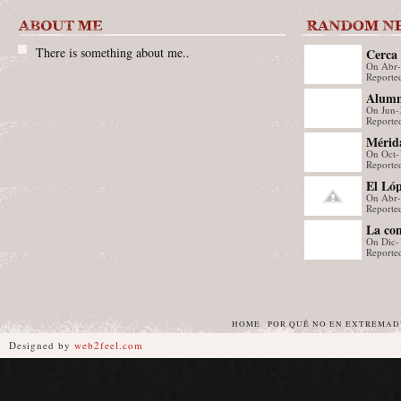
There is something about me..
Cerca 
On Abr
en el 
Reporte
Alumno
On Jun-
Cácere
Reporte
desarr
Mérid
en el 
On Oct-
Semina
Reported
Person
El Lóp
de Fe
On Abr
punto 
Reporte
La co
On Dic-
repres
Reporte
Badajo
de Le
HOME
POR QUÉ NO EN EXTREMA
Designed by
web2feel.com