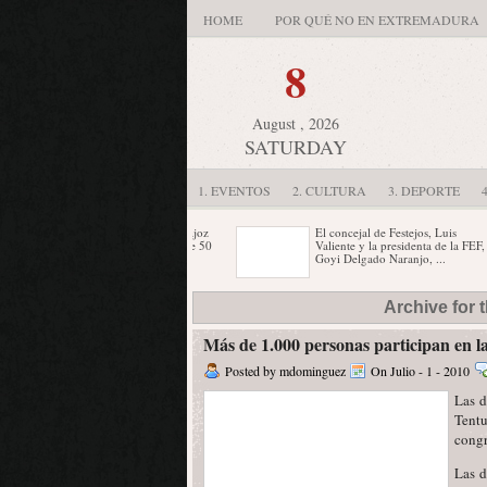
HOME
POR QUÉ NO EN EXTREMADURA
8
August , 2026
SATURDAY
1. EVENTOS
2. CULTURA
3. DEPORTE
ACS inaugura mañana en Badajoz
El concejal de Festejos, Luis
una nueva planta termosolar de 50
Valiente y la presidenta de la FEF,
megavatios de potencia en ...
Goyi Delgado Naranjo, ...
El amor inspira a Hilario Bravo
Cocemfe de Badajoz informará a la
Archive for 
para crear su nueva serie de obras
ciudadanía sobre la adaptación de
“Y escuchar el ...
los vehículos para personas ...
Más de 1.000 personas participan en l
Posted by mdominguez
On Julio - 1 - 2010
Las d
Tentu
congr
Las d