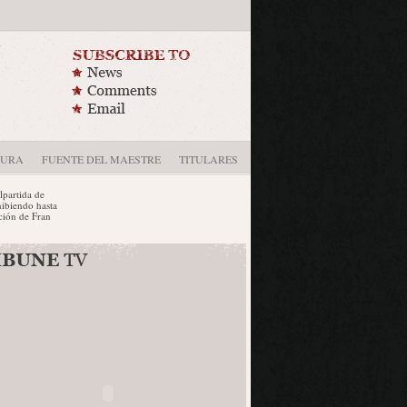
DURA
FUENTE DEL MAESTRE
TITULARES
da de
do hasta
de Fran
s de la
 próximo
..