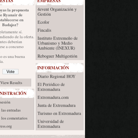
ESTAS
EMPRESAS
4event Organización y
yas la propuesta
Gestión
de Ryanair de
stablecerse en
Ecofor
Badajoz?
Fincalis
letamente sí.
diendo de la oferta.
Instituto Extremeño de
ntes deberían
Urbanismo y Medio
rse a concurso
Ambiente (INEXUR)
.
Reboguer Multigestión
no es una buena
a.
INFORMACIÓN
Diario Regional HOY
View Results
El Periódico de
Extremadura
NISTRACIÓN
Extremadura.com
 sesión
Junta de Extremadura
 las entradas
Turismo en Extremadura
 los comentarios
Universidad de
ess.org
Extremadura