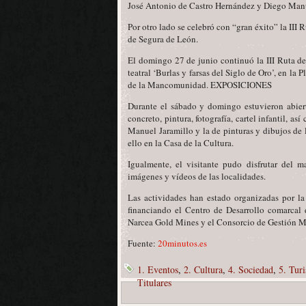
José Antonio de Castro Hernández y Diego Man
Por otro lado se celebró con “gran éxito” la III
de Segura de León.
El domingo 27 de junio continuó la III Ruta de
teatral ‘Burlas y farsas del Siglo de Oro’, en la 
de la Mancomunidad. EXPOSICIONES
Durante el sábado y domingo estuvieron abiert
concreto, pintura, fotografía, cartel infantil, 
Manuel Jaramillo y la de pinturas y dibujos d
ello en la Casa de la Cultura.
Igualmente, el visitante pudo disfrutar del
imágenes y vídeos de las localidades.
Las actividades han estado organizadas por 
financiando el Centro de Desarrollo comarcal
Narcea Gold Mines y el Consorcio de Gestión 
Fuente:
20minutos.es
1. Eventos
,
2. Cultura
,
4. Sociedad
,
5. Tur
Titulares