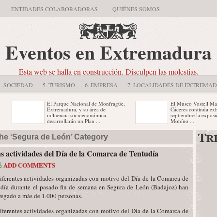
ENTIDADES COLABORADORAS
QUIÉNES SOMOS
Eventos en Extremadura
Esta web se halla en construcción. Disculpen las molestias.
4. SOCIEDAD
5. TURISMO
6. EMPRESA
7. LOCALIDADES DE EXTREMA
El Parque Nacional de Monfragüe,
El Museo Vostell Malparti
Extremadura, y su área de
Cáceres continúa exhibien
influencia socioeconómica
septiembre la exposición 
desarrollarán un Plan ...
Mohíno ...
En la sede pacense se ha
Aficionados y profesionale
the ‘Segura de León’ Category
programado un ciclo dedicado a la
fotografía participarán el
figura del realizador ...
sábado 16 de mayo en el .
as actividades del Día de la Comarca de Tentudía
ADD COMMENTS
iferentes actividades organizadas con motivo del Día de la Comarca de
día durante el pasado fin de semana en Segura de León (Badajoz) han
egado a más de 1.000 personas.
iferentes actividades organizadas con motivo del Día de la Comarca de