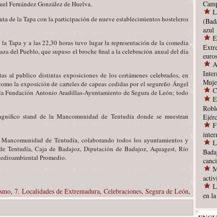
Camp
uel Fernández González de Huelva.
L
 Ruta de la Tapa con la participación de nueve establecimientos hosteleros
(Bad
azul
E
 la Tapa y a las 22,30 horas tuvo lugar la representación de la comedia
Extr
Plaza del Pueblo, que supuso el broche final a la celebración anual del día
euro
A
Inter
as al publico distintas exposiciones de los certámenes celebrados, en
Muje
así como la exposición de carteles de capeas cedidas por el segureño Ángel
C
e la Fundación Antonio Aradillas-Ayuntamiento de Segura de León; todo
E
Robl
 magnífico stand de la Mancomunidad de Tentudía donde se muestran
Ejérc
F
inte
la Mancomunidad de Tentudía, colaborando todos los ayuntamientos y
L
 de Tentudía, Caja de Badajoz, Diputación de Badajoz, Aquagest, Río
Bada
Medioambiental Promedio.
canc
M
acti
L
ismo
,
7. Localidades de Extremadura
,
Celebraciones
,
Segura de León
,
en l