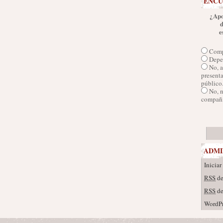
ENCU
¿Apo
e
Comp
Depen
No, a
presenta
público
No, 
compañí
ADMI
Iniciar
RSS
de
RSS
de
WordPr