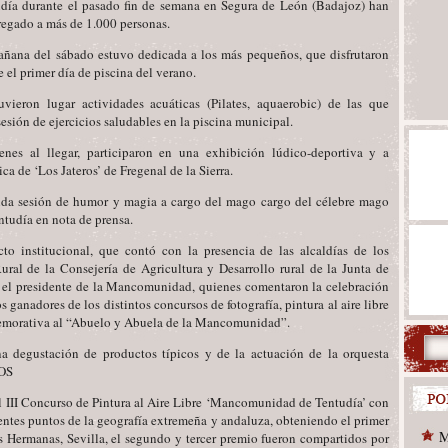
día durante el pasado fin de semana en Segura de León (Badajoz) han
egado a más de 1.000 personas.
ñana del sábado estuvo dedicada a los más pequeños, que disfrutaron
e el primer día de piscina del verano.
eron lugar actividades acuáticas (Pilates, aquaerobic) de las que
sesión de ejercicios saludables en la piscina municipal.
nes al llegar, participaron en una exhibición lúdico-deportiva y a
ca de ‘Los Jateros’ de Fregenal de la Sierra.
tida sesión de humor y magia a cargo del mago cargo del célebre mago
tudía en nota de prensa.
cto institucional, que contó con la presencia de las alcaldías de los
Rural de la Consejería de Agricultura y Desarrollo rural de la Junta de
 el presidente de la Mancomunidad, quienes comentaron la celebración
s ganadores de los distintos concursos de fotografía, pintura al aire libre
nmemorativa al “Abuelo y Abuela de la Mancomunidad”.
una degustación de productos típicos y de la actuación de la orquesta
SOS
 el III Concurso de Pintura al Aire Libre ‘Mancomunidad de Tentudía’ con
rentes puntos de la geografía extremeña y andaluza, obteniendo el primer
M
Hermanas, Sevilla, el segundo y tercer premio fueron compartidos por