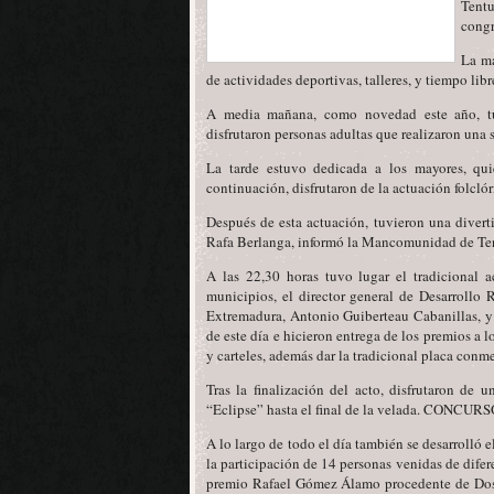
Tentu
congr
La ma
de actividades deportivas, talleres, y tiempo libr
A media mañana, como novedad este año, tuvi
disfrutaron personas adultas que realizaron una 
La tarde estuvo dedicada a los mayores, quie
continuación, disfrutaron de la actuación folclóri
Después de esta actuación, tuvieron una diver
Rafa Berlanga, informó la Mancomunidad de Ten
A las 22,30 horas tuvo lugar el tradicional a
municipios, el director general de Desarrollo 
Extremadura, Antonio Guiberteau Cabanillas, y
de este día e hicieron entrega de los premios a lo
y carteles, además dar la tradicional placa co
Tras la finalización del acto, disfrutaron de 
“Eclipse” hasta el final de la velada. CONCUR
A lo largo de todo el día también se desarrolló
la participación de 14 personas venidas de dife
premio Rafael Gómez Álamo procedente de Dos 