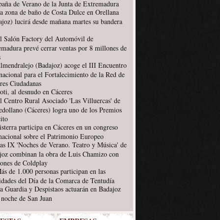
aña de Verano de la Junta de Extremadura
a zona de baño de Costa Dulce en Orellana
ajoz) lucirá desde mañana martes su bandera
l Salón Factory del Automóvil de
emadura prevé cerrar ventas por 8 millones de
s
lmendralejo (Badajoz) acoge el III Encuentro
nacional para el Fortalecimiento de la Red de
res Ciudadanas
oti, al desnudo en Cáceres
l Centro Rural Asociado 'Las Villuercas' de
edollano (Cáceres) logra uno de los Premios
ito
isterra participa en Cáceres en un congreso
rnacional sobre el Patrimonio Europeo
as IX 'Noches de Verano. Teatro y Música' de
joz combinan la obra de Luis Chamizo con
iones de Coldplay
ás de 1.000 personas participan en las
vidades del Día de la Comarca de Tentudía
a Guardia y Despistaos actuarán en Badajoz
a noche de San Juan