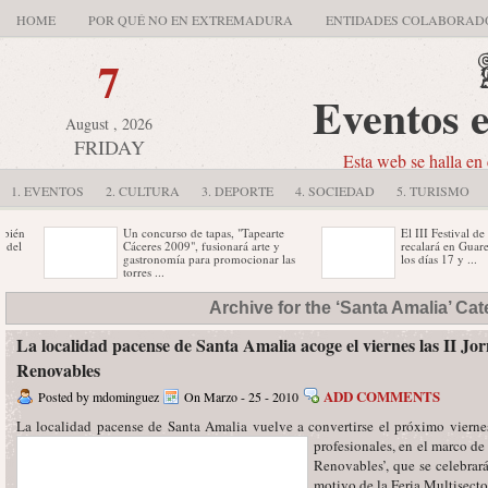
HOME
POR QUÉ NO EN EXTREMADURA
ENTIDADES COLABORAD
7
Eventos 
August , 2026
FRIDAY
Esta web se halla en 
1. EVENTOS
2. CULTURA
3. DEPORTE
4. SOCIEDAD
5. TURISMO
n
Un concurso de tapas, "Tapearte
El III Festival de Teat
Cáceres 2009", fusionará arte y
recalará en Guareña (
gastronomía para promocionar las
los días 17 y ...
torres ...
a
La segunda edición del Festival
Esta compañía madril
Archive for the ‘Santa Amalia’ Ca
Internacional de Magia 'Extremagia
con más de 40 años d
09' se desarrollará en Don Benito ...
Un año más ...
La localidad pacense de Santa Amalia acoge el viernes las II Jo
Renovables
ADD COMMENTS
Posted by mdominguez
On Marzo - 25 - 2010
La localidad pacense de Santa Amalia vuelve a convertirse el próximo
vierne
profesionales, en el marco de 
Renovables’, que se celebrar
motivo de la Feria Multisect