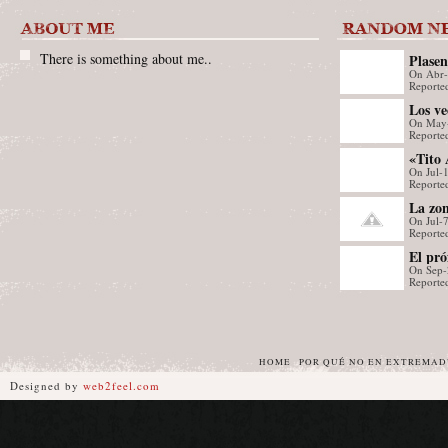
There is something about me..
Plase
On Abr
rocódr
Reported
prácti
Los ve
On May
Gordo 
Reporte
primer
«Tito 
On Jul-
Reported
La zon
On Jul-
Orella
Reporte
mañan
El pró
On Sep-
Badajo
Reporte
HOME
POR QUÉ NO EN EXTREMA
Designed by
web2feel.com