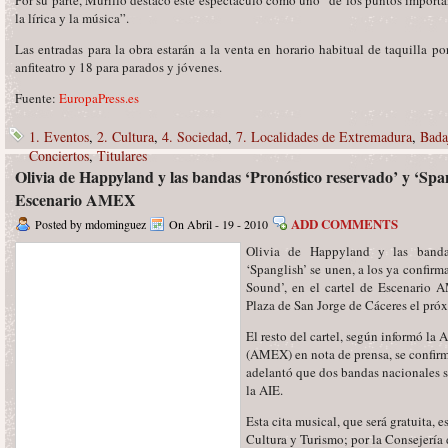
Por su parte, Murillo destacó este espectáculo como uno “de los puntos importa
la lírica y la música”.
Las entradas para la obra estarán a la venta en horario habitual de taquilla p
anfiteatro y 18 para parados y jóvenes.
Fuente:
EuropaPress.es
1. Eventos
,
2. Cultura
,
4. Sociedad
,
7. Localidades de Extremadura
,
Bada
Conciertos
,
Titulares
Olivia de Happyland y las bandas ‘Pronóstico reservado’ y ‘Spang
Escenario AMEX
ADD COMMENTS
Posted by mdominguez
On Abril - 19 - 2010
Olivia de Happyland y las bandas
‘Spanglish’ se unen, a los ya confirm
Sound’, en el cartel de Escenario 
Plaza de San Jorge de Cáceres el pró
El resto del cartel, según informó l
(AMEX) en nota de prensa, se confirm
adelantó que dos bandas nacionales s
la AIE.
Esta cita musical, que será gratuita, 
Cultura y Turismo; por la Consejería 