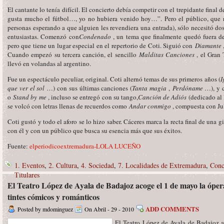
El cantante lo tenía difícil. El concierto debía competir con el trepidante final
gusta mucho el fútbol…, yo no hubiera venido hoy…”. Pero el público, que no
personas esperando a que alguien les revendiera una entrada), sólo necesitó do
entusiastas. Comenzó con
Condenado
, un tema que finalmente quedó fuera de
pero que tiene un lugar especial en el repertorio de Coti. Siguió con
Diamante
Cuando empezó su tercera canción, el sencillo
Malditas Canciones
, el Gran
llevó en volandas al argentino.
Fue un espectáculo peculiar, original. Coti alternó temas de sus primeros años (
I
que ver el sol
…) con sus últimas canciones (
Tanta magia
,
Perdóname
…), y 
o
Stand by me
, incluso se entregó con su tango,
Canción de Adiós
(dedicado al 
se volcó con letras llenas de recuerdos como
Andar conmigo
, compuesta con Ju
Coti gustó y todo el aforo se lo hizo saber. Cáceres marca la recta final de una gi
con él y con un público que busca su esencia más que sus éxitos.
Fuente:
elperiodicoextremadura-LOLA LUCEÑO
1. Eventos
,
2. Cultura
,
4. Sociedad
,
7. Localidades de Extremadura
,
Conc
Titulares
El Teatro López de Ayala de Badajoz acoge el 1 de mayo la óper
tintes cómicos y románticos
ADD COMMENTS
Posted by mdominguez
On Abril - 29 - 2010
El Teatro López de Ayala de Badajoz a