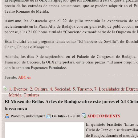
El responsable de la OEX ha agregado que los abonados a esta orquesta gozarán
precio de las entradas de ambas actuaciones, que se pueden adquirir en el P
Teatro Romano de Mérida.
Asimismo, ha destacado que el 22 de julio repetirán la experiencia de t
recientemente en la Plaza Alta de Badajoz con un gran éxito de público, con u
pacense, a las 21.00 horas, titulada “Concierto extraordinario de la Orquesta d
Ésta incluirá en su programa temas como “El barbero de Sevilla”, de Rossini
Chapi, Chueca o Marquina.
Además, los días 9 de septiembre, en el Palacio de Congresos de Badajoz,
Francisco de Cáceres, la OEX interpretará, entre otras piezas, “El amor brujo”,
con la cantaora Esperanza Fernández.
Fuente:
ABC.es
1. Eventos
,
2. Cultura
,
4. Sociedad
,
5. Turismo
,
7. Localidades de Extre
Mérida
,
Titulares
El Museo de Bellas Artes de Badajoz abre este jueves el XI Cicl
bossa nova
ADD COMMENTS
Posted by mdominguez
On Julio - 1 - 2010
El quinteto brasileño ‘Entre r
Ciclo de Jazz que se desarrolla
de Badajoz durante el mes de ju