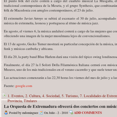
El punto folk del ciclo correrá a cargo del cuarteto musical La Musgaña, e
tradicional contemporánea de la Meseta, y el grupo Synthesis, que combinarán 
folk de Macedonia con arreglos contemporáneos, el 23 de julio.
El extremeño Javier Arroyo se subirá al escenario el 30 de julio, acompañad
música de extremeña, leonesa y portuguesa al ritmo de música jazz.
En agosto, el viernes 6, la música andalusí correrá a cargo de las mujeres que 
ofreciendo una imagen de la mujer musulmana lejos de convencionalismos.
El 13 de agosto, Gecko Turner mostrará su particular concepción de la música, in
funk y músicas caribeña y africana.
El día 20, la party band Blue Harlem dará una visión del típico swing londinens
Finalmente, el día 27 la I Solisti Della Filarmónica Italiana cerrará con músic
Museos, uno de los más tradicionales en el verano cacereño y que suele tener un
Las actuaciones comenzarán a las 22,30 horas los viernes del mes de julio y a las
Fuente:
google.com
1. Eventos
,
2. Cultura
,
4. Sociedad
,
5. Turismo
,
7. Localidades de Extre
Provincia
,
Titulares
La Orquesta de Extremadura ofrecerá dos conciertos con músic
ADD COMMENTS
Posted by mdominguez
On Julio - 2 - 2010