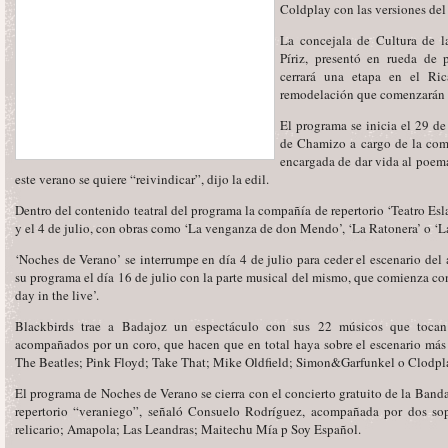
Coldplay con las versiones del
La concejala de Cultura de l
Píriz, presentó en rueda de
cerrará una etapa en el Ric
remodelación que comenzarán 
El programa se inicia el 29 de
de Chamizo a cargo de la comp
encargada de dar vida al poema
este verano se quiere “reivindicar”, dijo la edil.
Dentro del contenido teatral del programa la compañía de repertorio ‘Teatro Eslav
y el 4 de julio, con obras como ‘La venganza de don Mendo’, ‘La Ratonera’ o ‘La
‘Noches de Verano’ se interrumpe en día 4 de julio para ceder el escenario del 
su programa el día 16 de julio con la parte musical del mismo, que comienza co
day in the live’.
Blackbirds trae a Badajoz un espectáculo con sus 22 músicos que tocan i
acompañados por un coro, que hacen que en total haya sobre el escenario más
The Beatles; Pink Floyd; Take That; Mike Oldfield; Simon&Garfunkel o Clodpl
El programa de Noches de Verano se cierra con el concierto gratuito de la Ban
repertorio “veraniego”, señaló Consuelo Rodríguez, acompañada por dos s
relicario; Amapola; Las Leandras; Maitechu Mía p Soy Español.