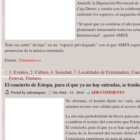
Amstell; la Diputación Provincial de
Caja Duero; y cuenta con la colabor
cediendo los espacios, el enganche elé
“Al igual que ya ocurriese el año pa
planteando retransmitir todas las act
Internacional”, apuntó AMEX.
Todo un cartel “de lujo” en un “espacio privilegiado” con el que AMEX espera
promoción de la música extremeña.
Fuente:
20minutos.es
1. Eventos
,
2. Cultura
,
4. Sociedad
,
7. Localidades de Extremadura
,
Conc
Festival
,
Titulares
El concierto de Estopa, para el que ya no hay entradas, se trasl
ADD COMMENTS
Posted by mdominguez
On Abril - 14 - 2010
No obstante, el horario fijado no varía, a
anterior recinto son válidas para el acceso a
La elevada probabilidad de lluvia para est
a cambiar el recinto del concierto que Estop
El concierto, para el que ya se han agotado l
Caseta de la Juventud del recinto ferial al
Consistorio emeritense en nota de prensa.