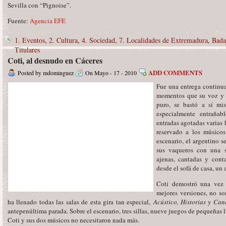
Sevilla con “Pignoise”.
Fuente:
Agencia EFE
1. Eventos
,
2. Cultura
,
4. Sociedad
,
7. Localidades de Extremadura
,
Bada
Titulares
Coti, al desnudo en Cáceres
ADD COMMENTS
Posted by mdominguez
On Mayo - 17 - 2010
Fue una entrega continua
momentos que su voz y s
puro, se bastó a sí mi
especialmente entrañab
entradas agotadas varias 
reservado a los músico
escenario, el argentino s
sus vaqueros con una s
ajenas, cantadas y cont
desde el sofá de casa, un 
Coti demostró una vez 
mejores versiones, no so
ha llenado todas las salas de esta gira tan especial,
Acústico, Historias y Ca
antepenúltima parada. Sobre el escenario, tres sillas, nueve juegos de pequeñas l
Coti y sus dos músicos no necesitaron nada más.