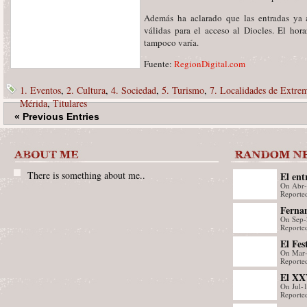
Además ha aclarado que las entradas ya a
válidas para el acceso al Diocles. El hora
tampoco varía.
Fuente:
RegionDigital.com
1. Eventos
,
2. Cultura
,
4. Sociedad
,
5. Turismo
,
7. Localidades de Extre
Mérida
,
Titulares
« Previous Entries
There is something about me..
El ent
On Abr
Jordan
Reporte
Fernan
On Sep-
repres
Reported
El Fes
On Mar
premia
Reporte
euros
El XXV
On Jul-
Alcánt
Reporte
Progr