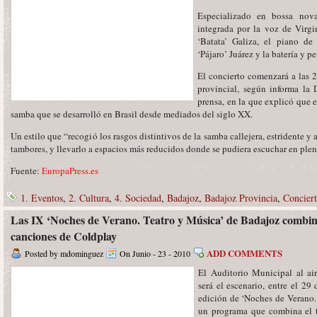
Especializado en bossa nova
integrada por la voz de Virgi
‘Batata’ Galiza, el piano de
‘Pájaro’ Juárez y la batería y p
El concierto comenzará a las 2
provincial, según informa la
prensa, en la que explicó que e
samba que se desarrolló en Brasil desde mediados del siglo XX.
Un estilo que “recogió los rasgos distintivos de la samba callejera, estridente y a
tambores, y llevarlo a espacios más reducidos donde se pudiera escuchar en plen
Fuente:
EuropaPress.es
1. Eventos
,
2. Cultura
,
4. Sociedad
,
Badajoz
,
Badajoz Provincia
,
Conciert
Las IX ‘Noches de Verano. Teatro y Música’ de Badajoz combi
canciones de Coldplay
ADD COMMENTS
Posted by mdominguez
On Junio - 23 - 2010
El Auditorio Municipal al ai
será el escenario, entre el 29
edición de ‘Noches de Verano. 
un programa que combina el 