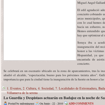
Miguel Angel Gallardo
El edil agradeció ade
concierto cobrando u
arcas municipales, qu
con lo cual hemos de
hacía un esfuerzo, no
Hemos entendido que 
hay que optimizar al 
Soraya iba a acudir
inauguración del reci
honor a las víctimas
Hispanidad, ya que 
encantada de asisti
concierto.
Se celebrará en un escenario ubicado en la zona de aparcamientos, tras la inau
añadió el alcalde, “espectacular, bueno para los próximos treinta años”. Gal
importancia que para la ciudad tiene la inauguración de la fuente en honor a las 
1. Eventos
,
2. Cultura
,
4. Sociedad
,
7. Localidades de Extremadura
,
Bada
Villanueva de la serena
La Guardia y Despistaos actuarán en Badajoz en la noche de S
ADD COMMENTS
Posted by mdominguez
On Junio - 22 - 2010