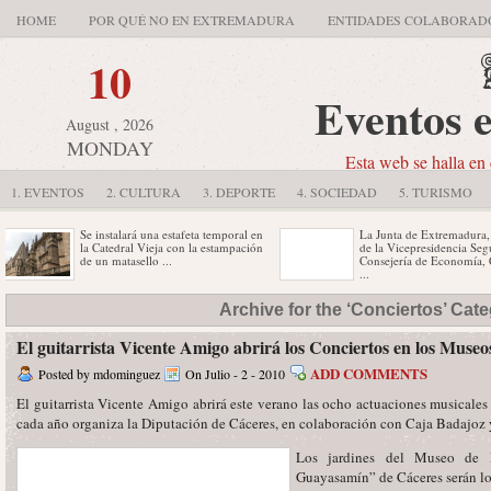
HOME
POR QUÉ NO EN EXTREMADURA
ENTIDADES COLABORAD
10
Eventos 
August , 2026
MONDAY
Esta web se halla en 
1. EVENTOS
2. CULTURA
3. DEPORTE
4. SOCIEDAD
5. TURISMO
Se instalará una estafeta temporal en
La Junta de Extremadura, a través
la Catedral Vieja con la estampación
de la Vicepresidencia Segunda y
de un matasello ...
Consejería de Economía, Comercio
...
La programación del Gran Teatro
La empresa extremeña de
Archive for the ‘Conciertos’ Cat
para el último fin de semana de
depuración natural Aquaphytex
septiembre y ...
participará en representación de
España en la cuarta ...
El guitarrista Vicente Amigo abrirá los Conciertos en los Museo
ADD COMMENTS
Posted by mdominguez
On Julio - 2 - 2010
El guitarrista Vicente Amigo abrirá este verano las ocho actuaciones musicale
cada año organiza la Diputación de Cáceres, en colaboración con Caja Badajoz 
Los jardines del Museo de H
Guayasamín” de Cáceres serán los