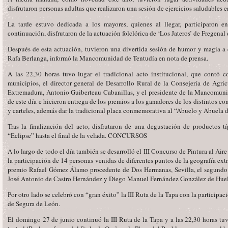
disfrutaron personas adultas que realizaron una sesión de ejercicios saludables e
La tarde estuvo dedicada a los mayores, quienes al llegar, participaron e
continuación, disfrutaron de la actuación folclórica de ‘Los Jateros’ de Fregenal d
Después de esta actuación, tuvieron una divertida sesión de humor y magia a
Rafa Berlanga, informó la Mancomunidad de Tentudía en nota de prensa.
A las 22,30 horas tuvo lugar el tradicional acto institucional, que contó c
municipios, el director general de Desarrollo Rural de la Consejería de Agric
Extremadura, Antonio Guiberteau Cabanillas, y el presidente de la Mancomuni
de este día e hicieron entrega de los premios a los ganadores de los distintos conc
y carteles, además dar la tradicional placa conmemorativa al “Abuelo y Abuela
Tras la finalización del acto, disfrutaron de una degustación de productos t
“Eclipse” hasta el final de la velada. CONCURSOS
A lo largo de todo el día también se desarrolló el III Concurso de Pintura al A
la participación de 14 personas venidas de diferentes puntos de la geografía ex
premio Rafael Gómez Álamo procedente de Dos Hermanas, Sevilla, el segundo 
José Antonio de Castro Hernández y Diego Manuel Fernández González de Hue
Por otro lado se celebró con “gran éxito” la III Ruta de la Tapa con la participa
de Segura de León.
El domingo 27 de junio continuó la III Ruta de la Tapa y a las 22,30 horas tu