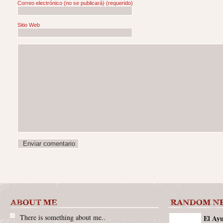
Correo electrónico (no se publicará)
(requerido)
Sitio Web
There is something about me..
El Ay