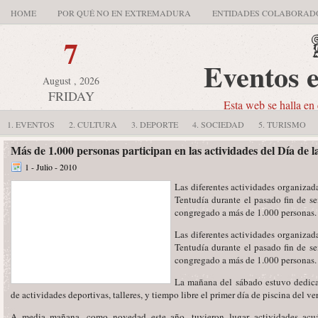
HOME
POR QUÉ NO EN EXTREMADURA
ENTIDADES COLABORAD
7
Eventos 
August , 2026
FRIDAY
Esta web se halla en 
1. EVENTOS
2. CULTURA
3. DEPORTE
4. SOCIEDAD
5. TURISMO
Más de 1.000 personas participan en las actividades del Día de
1 - Julio - 2010
Las diferentes actividades organiza
Tentudía durante el pasado fin de 
congregado a más de 1.000 personas.
Las diferentes actividades organiza
Tentudía durante el pasado fin de 
congregado a más de 1.000 personas.
La mañana del sábado estuvo dedica
de actividades deportivas, talleres, y tiempo libre el primer día de piscina del ve
A media mañana, como novedad este año, tuvieron lugar actividades acuát