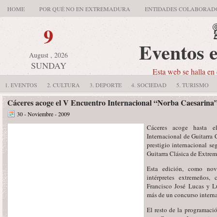
HOME
POR QUÉ NO EN EXTREMADURA
ENTIDADES COLABORAD
9
Eventos 
August , 2026
SUNDAY
Esta web se halla en 
1. EVENTOS
2. CULTURA
3. DEPORTE
4. SOCIEDAD
5. TURISMO
Cáceres acoge el V Encuentro Internacional “Norba Caesarina
30 - Noviembre - 2009
Cáceres acoge hasta 
Internacional de Guitarra 
prestigio internacional se
Guitarra Clásica de Extrem
Esta edición, como nove
intérpretes extremeños, 
Francisco José Lucas y L
más de un concurso interna
El resto de la programació