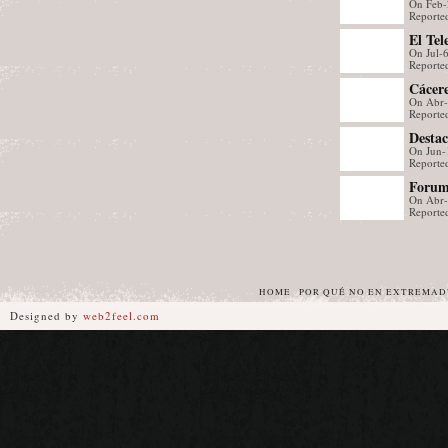
On Feb-
muestr
Reporte
perten
El Tel
perma
On Jul-
Monte
Reporte
la Ju
Cácere
On Abr
celebr
Reporte
del Dí
Destac
Creat
On Jun-
en un 
Reporte
sobre 
Forum 
On Abr
con má
Reporte
HOME
POR QUÉ NO EN EXTREMA
Designed by
web2feel.com