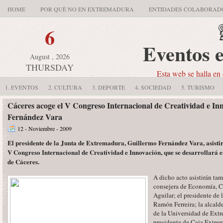
HOME
POR QUÉ NO EN EXTREMADURA
ENTIDADES COLABORAD
6
Eventos 
August , 2026
THURSDAY
Esta web se halla en 
1. EVENTOS
2. CULTURA
3. DEPORTE
4. SOCIEDAD
5. TURISMO
Cáceres acoge el V Congreso Internacional de Creatividad e Inn
Fernández Vara
12 - Noviembre - 2009
El presidente de la Junta de Extremadura, Guillermo Fernández Vara, asistir
V Congreso Internacional de Creatividad e Innovación, que se desarrollará 
de Cáceres.
A dicho acto asistirán ta
consejera de Economía, C
Aguilar; el presidente de
Ramón Ferreira; la alcald
de la Universidad de Ext
presidente de Caja Extrem