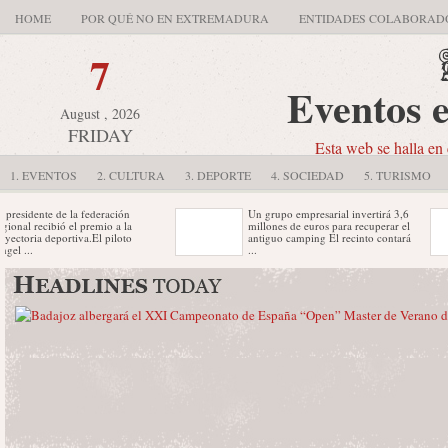
HOME
POR QUÉ NO EN EXTREMADURA
ENTIDADES COLABORAD
7
Eventos 
August , 2026
FRIDAY
Esta web se halla en 
1. EVENTOS
2. CULTURA
3. DEPORTE
4. SOCIEDAD
5. TURISMO
dente de la federación
Un grupo empresarial invertirá 3,6
 recibió el premio a la
millones de euros para recuperar el
ria deportiva.El piloto
antiguo camping El recinto contará
.
...