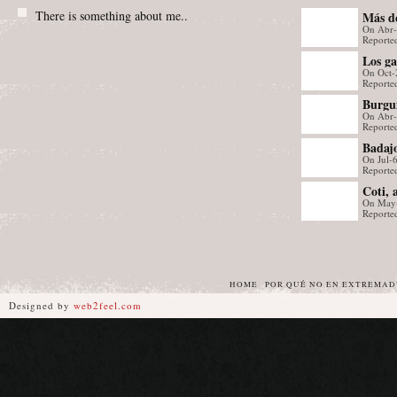
There is something about me..
Más de
On Abr
Evento
Reporte
Los ga
On Oct-
Period
Reported
Conse
Burgui
hoy
On Abr
de la 
Reporte
Badajo
On Jul-
BADAS
Reporte
Carap
Coti, 
On May
Reporte
HOME
POR QUÉ NO EN EXTREMA
Designed by
web2feel.com