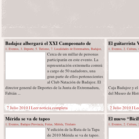
Badajoz albergará el XXI Campeonato de
El guitarrista 
España “Open” Master de Verano de Natación
1. Eventos
,
3. Deporte
,
5. Turismo
,
7. Localidades de Extremadura
,
Badajoz
,
Conciertos en 
1. Eventos
,
2. Cultura
,
Cerca de un millar de personas
Badajoz Provincia
,
Campeonato
,
Campeonatos
,
Titulares
Extremadura
,
Conciertos
participarán en este evento. La
representación extremeña correrá
a cargo de 50 nadadores, una
gran parte de ellos pertenecientes
al Club Natación de Badajoz. El
director general de Deportes de la Junta de Extremadura,
Caja Badajoz y el
Fabián ...
del Museo de Histo
7 Julio 2010 I
Leer noticia completa
2 Julio 2010 I
Le
Mérida se va de tapeo
El nuevo “BiciP
1. Eventos
,
Badajoz Provincia
,
Ferias
,
Mérida
,
Titulares
Ayuntamiento, 
1. Eventos
,
2. Cultura
,
V edición de la Ruta de la Tapa
Extremadura
,
Cáceres Pr
de reclamo turí
de 2010 Mérida se va de tapeo.